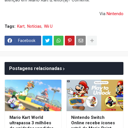
atenção em
Mario Kart 8
, leitor(a)? Comente.
Via
Nintendo
Tags:
Kart
Notícias
Wii U
Facebook
Postagens relacionadas
Mario Kart World
Nintendo Switch
ultrapassa 3 milhões
Online recebe ícones