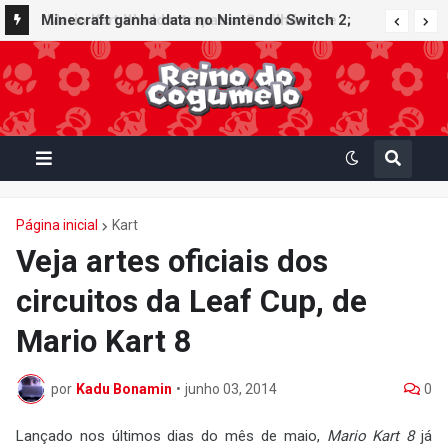
Minecraft ganha data no Nintendo Switch 2;
Super Mario Mash-Up receberá atualização
gráfica exclusiva
Página inicial
Kart
Veja artes oficiais dos
circuitos da Leaf Cup, de
Mario Kart 8
por
Kadu Bonamin
•
junho 03, 2014
0
Lançado nos últimos dias do mês de maio,
Mario Kart 8
já