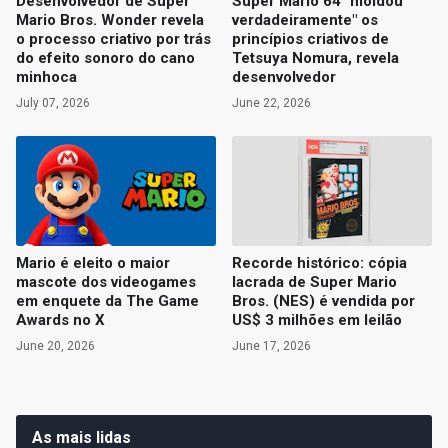
Desenvolvedor de Super
Super Mario 64 "moldou
Mario Bros. Wonder revela
verdadeiramente" os
o processo criativo por trás
princípios criativos de
do efeito sonoro do cano
Tetsuya Nomura, revela
minhoca
desenvolvedor
July 07, 2026
June 22, 2026
Mario é eleito o maior
Recorde histórico: cópia
mascote dos videogames
lacrada de Super Mario
em enquete da The Game
Bros. (NES) é vendida por
Awards no X
US$ 3 milhões em leilão
June 20, 2026
June 17, 2026
As mais lidas