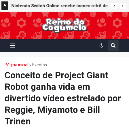
Nintendo Switch Online recebe ícones retrô de
Mario Paint (SNES) e Mario Kart: Super Circuit
(GBA)
Página inicial
Eventos
Conceito de Project Giant
Robot ganha vida em
divertido vídeo estrelado por
Reggie, Miyamoto e Bill
Trinen