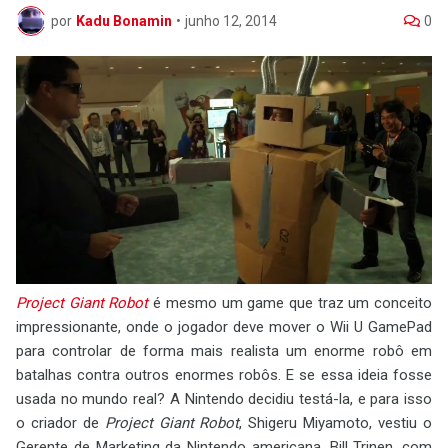
por
Kadu Bonamin
•
junho 12, 2014
0
Project Giant Robot
é mesmo um game que traz um conceito
impressionante, onde o jogador deve mover o Wii U GamePad
para controlar de forma mais realista um enorme robô em
batalhas contra outros enormes robôs. E se essa ideia fosse
usada no mundo real? A Nintendo decidiu testá-la, e para isso
o criador de
Project Giant Robot
, Shigeru Miyamoto, vestiu o
Gerente de Marketing da Nintendo americana, Bill Trinen, com