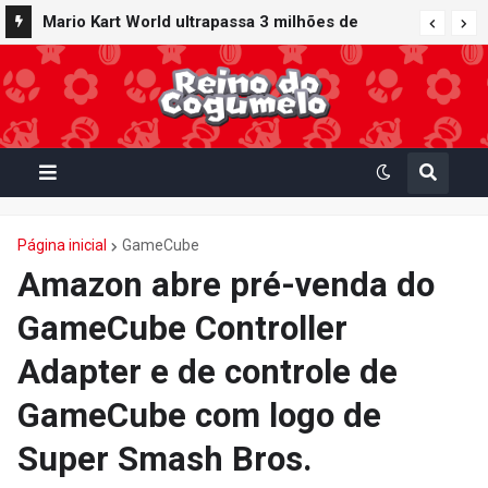
Minecraft ganha data no Nintendo Switch 2;
Mario Kart World ultrapassa 3 milhões de
Super Mario Mash-Up receberá atualização
unidades vendidas no Japão e figura no top 30
gráfica exclusiva
da Famitsu
Página inicial
GameCube
Amazon abre pré-venda do
GameCube Controller
Adapter e de controle de
GameCube com logo de
Super Smash Bros.