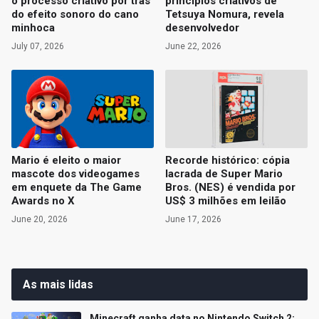
o processo criativo por trás
princípios criativos de
do efeito sonoro do cano
Tetsuya Nomura, revela
minhoca
desenvolvedor
July 07, 2026
June 22, 2026
Mario é eleito o maior
Recorde histórico: cópia
mascote dos videogames
lacrada de Super Mario
em enquete da The Game
Bros. (NES) é vendida por
Awards no X
US$ 3 milhões em leilão
June 20, 2026
June 17, 2026
As mais lidas
Minecraft ganha data no Nintendo Switch 2;