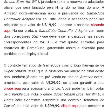
Smash Bros. for Wii U
já podem fazer a reserva do adaptador
oficial que será lançado pela Nintendo no final do ano. A
Amazon
norte-americana abriu a pré-venda do
GameCube
Controller Adapter
em seu site, onde o acessório pode ser
adquirido pelo valor de
U$19,99
- acesse o anúncio
clicando
aqui
. Na cor preta, o
GameCube Controller Adapter
vem com
dois conectores
USB
- que devem ser encaixados nas saídas
correspondentes do Wii U - e traz quatro entradas para
controles de GameCube, garantindo assim a diversão para
partidas de multiplayer local.
O controle temático de GameCube com o logo flamejante de
Super Smash Bros.
, que a Nintendo vai lançar no final deste
ano, também já esta em pré-venda no site da
Amazon
norte-
americana, pelo valor de
U$29,99
; se quiser garantir o seu,
clique aqui
para acessar o anúncio. Você pode também optar
pelo
bundle
que inclui o game
Super Smash Bros. for Wii U
, o
GameCube Controller Adapter
e um controle temático de
GameCube pelo valor de
U$99,99
;
clique aqui
para acessar o