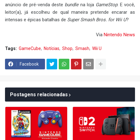
anúncio de pré-venda deste
bundle
na loja
GameStop
. E você,
leitor(a), já escolheu de qual maneira pretende encarar as
intensas e épicas batalhas de
Super Smash Bros. for Wii U
?
Via
Nintendo
News
Tags:
GameCube
Notícias
Shop
Smash
Wii U
Facebook
Postagens relacionadas