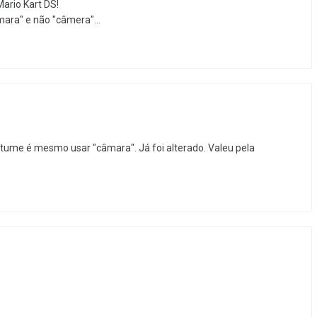
Mario Kart DS!
mara" e não "câmera"...
stume é mesmo usar "câmara". Já foi alterado. Valeu pela