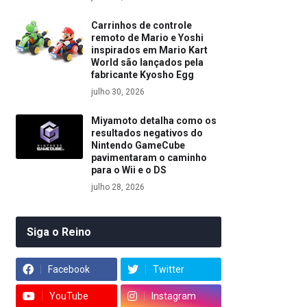
Carrinhos de controle
remoto de Mario e Yoshi
inspirados em Mario Kart
World são lançados pela
fabricante Kyosho Egg
julho 30, 2026
Miyamoto detalha como os
resultados negativos do
Nintendo GameCube
pavimentaram o caminho
para o Wii e o DS
julho 28, 2026
Siga o Reino
Facebook
Twitter
YouTube
Instagram