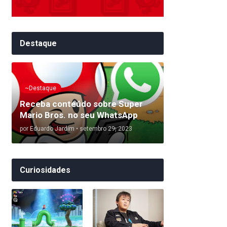
Destaque
~Destaque
Receba conteúdo sobre Super
Mario Bros. no seu WhatsApp
por
Eduardo Jardim
•
setembro 29, 2023
Curiosidades