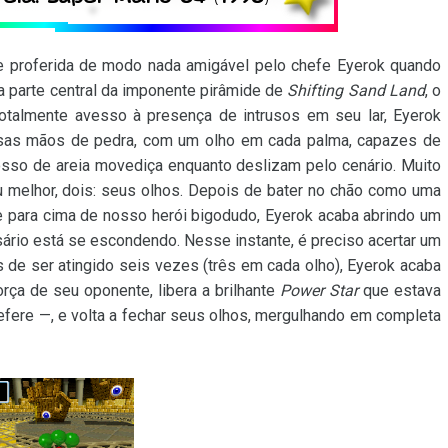
e proferida de modo nada amigável pelo chefe Eyerok quando
na parte central da imponente pirâmide de
Shifting Sand Land
, o
Totalmente avesso à presença de intrusos em seu lar, Eyerok
ensas mãos de pedra, com um olho em cada palma, capazes de
osso de areia movediça enquanto deslizam pelo cenário. Muito
ou melhor, dois: seus olhos. Depois de bater no chão como uma
te para cima de nosso herói bigodudo, Eyerok acaba abrindo um
ário está se escondendo. Nesse instante, é preciso acertar um
 de ser atingido seis vezes (três em cada olho), Eyerok acaba
ça de seu oponente, libera a brilhante
Power Star
que estava
refere —, e volta a fechar seus olhos, mergulhando em completa