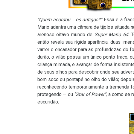
"Quem acordou... os antigos?"
Essa é a fras
Mario adentra uma câmara de tijolos situada 
arenoso oitavo mundo de
Super Mario 64
. 
então revela sua rígida aparência: duas im
varrer o encanador para as profundezas do f
durão, o vilão possui um único ponto fraco, 
criança mimada, e avançar de forma insisten
de seus olhos para descobrir onde seu advers
bom soco ou pontapé no olho do vilão; depois
reconhecendo temporariamente a tremenda for
protegendo — ou
"Star of Power"
, a como se 
escuridão.