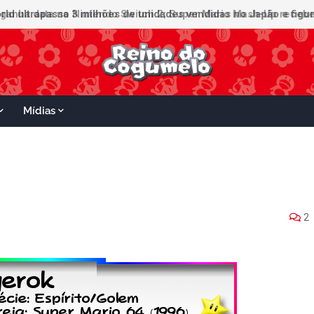
ganha data no Nintendo Switch 2; Super Mario Mash-Up receberá
Mídias
2