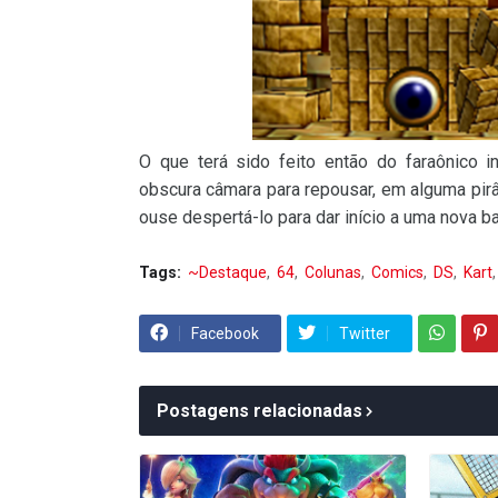
O que terá sido feito então do faraônico 
obscura câmara para repousar, em alguma pir
ouse despertá-lo para dar início a uma nova b
Tags:
~Destaque
64
Colunas
Comics
DS
Kart
Facebook
Twitter
Postagens relacionadas