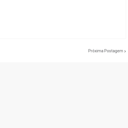
Próxima Postagem
do Cogumelo é o seu blog sobre Super Mario Bros. por Eduardo Jardim.
as tantas décadas de jogos, cartoons, HQs, filmes e séries de TV, saiba
Do the Mario!
Tou