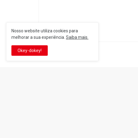
Nosso website utiliza cookies para
melhorar a sua experiência.
Saiba mais.
Okey-dokey!
Postagem Anterior
It's-a me! Desde 2007, o Reino 
Se você é fã da franquia e de su
que está no castelo certo!
This is cinema!