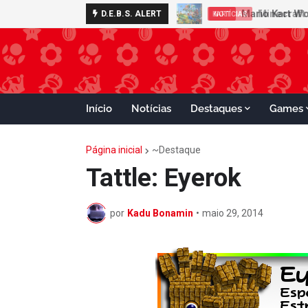
Minecraft 
D.E.B.S. ALERT
NOTÍCIAS
Início
Notícias
Destaques
Games
Página inicial
~Destaque
Tattle: Eyerok
por
Kadu Bonamin
•
maio 29, 2014