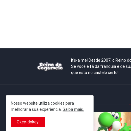
It's-a me! Desde 2007, o Reino 
Se você é fã da franquia e de su
que está no castelo certo!
This is cinema!
Nosso website utiliza cookies para
melhorar a sua experiência.
Saiba mais.
Okey-dokey!