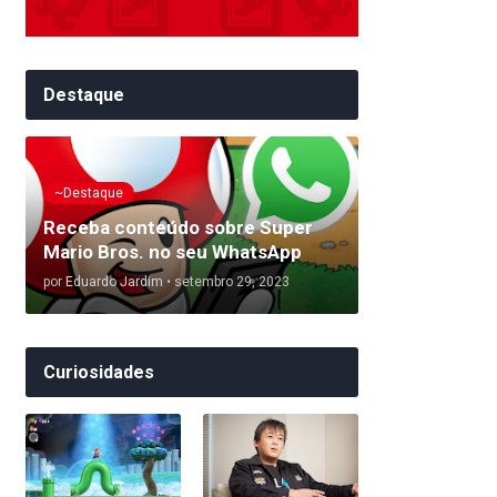
Destaque
~Destaque
Receba conteúdo sobre Super
Mario Bros. no seu WhatsApp
por
Eduardo Jardim
•
setembro 29, 2023
Curiosidades