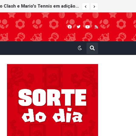
Super Mario Sunshine é anunciado para o Nintendo GameCube - Nintendo Classics do Nintendo Switch Online
Nintendo Music recebe trilhas sonoras de Virtual Boy Wario Land, Mario Clash e Mario's Tennis em adição histórica ao catálogo