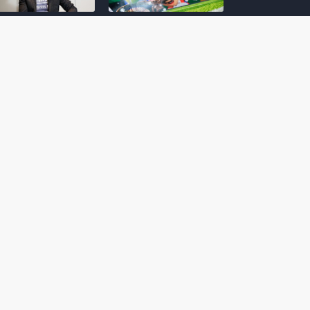
amoto incentiva
Nintendo compartilha 5
os desenvolvedores
dicas para dominar as
riarem com
quadras de tênis em
nticidade e
Mario Tennis Fever
inarem a técnica
(Switch 2)
 28, 2026
February 14, 2026
itorial #5: o app do
Nintendo dá 5 valiosas
hi para bebês Mario
dicas para triunfar na
 confusão de Ledrão
“Caça às esmeraldas”
a polícia de Isle
de Donkey Kong
ino
Bananza
mber 29, 2025
October 05, 2025