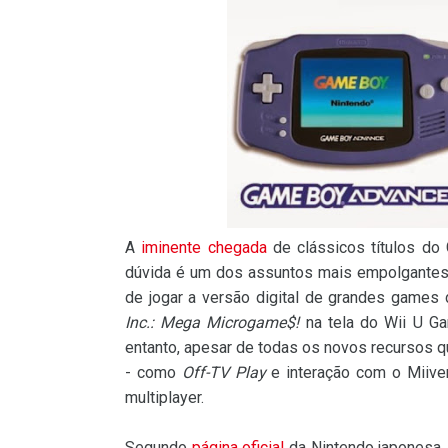
A
iminente chegada
de clássicos títulos d
dúvida é um dos assuntos mais empolgantes 
de jogar a versão digital de grandes games 
Inc.: Mega Microgame$!
na tela do Wii U G
entanto, apesar de todas os novos recursos 
- como
Off-TV Play
e interação com o Miiver
multiplayer.
Segundo
página oficial
da Nintendo japonesa,