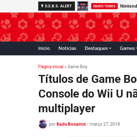
D.E.B.S. ALERT
GAMECUBE
MARIO TENNIS
Início
Notícias
Destaques
Games
Página inicial
Game Boy
Títulos de Game Bo
Console do Wii U n
multiplayer
por
Kadu Bonamin
•
março 27, 2014