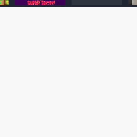
Desenho clássico The
Ex-artista da Rare
Miy
Super Mario Bros. Super
descarta série de TV
nov
Show! voltará a ser
“Donkey Kong Country”
a c
 O
exibido em emissora
como parte da evolução
aute
oto
norte-americana
visual do DK: "era
dom
horrível"
March 20, 2026
July
February 24, 2026
Toad
 O
Mario e Os Simpsons se
Série animada Donkey
Yos
 de
juntam em bizarra arte
Kong Country (1996)
+ a
interna da produção do
retorna ao YouTube de
com 
rife
cartoon Super Mario
forma oficial
Delf
World (1991)
June 19, 2025
Nove
October 07, 2025