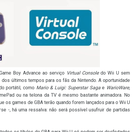
o Game Boy Advance ao serviço
Virtual Console
do Wii U sem
dos últimos tempos para os fãs da Nintendo. A oportunidade
do portátil, como
Mario & Luigi: Superstar Saga
e
WarioWare,
amePad ou na telona da TV é mesmo bastante animadora. No
que os games de GBA terão quando forem lançados para o Wii U
se -, há uma ressalva: não será possível usufruir de partidas
 todos os títulos de GBA para Wii U só podem ser desfrutados