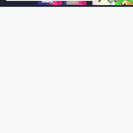
Super Mario Galaxy: O
Yoshi and the
Filme: BEAMS lança
Mysterious Book só
coleção de roupas e
nasceu por causa de
acessórios em
Super Mario Galaxy:
colaboração com o
Filme, revela Miyam
filme no Japão
July 23, 2026
July 28, 2026
Super Mario Galaxy: O
Super Mario Galaxy:
Filme: nova leva de
Filme ganha coleção
action figures com
acessórios em
Rosalina, Bowser Jr. e
colaboração com a g
muito mais é anunciada
Samantha Thavasa
pela San-ei Boeki
July 04, 2026
July 13, 2026