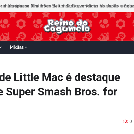
ganha data no Nintendo Switch 2; Super Mario Mash-Up receberá
Mídias
e Little Mac é destaque
 Super Smash Bros. for
0