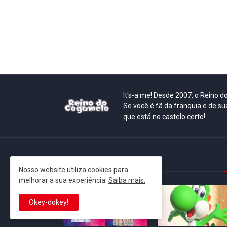
It's-a me! Desde 2007, o Reino 
Se você é fã da franquia e de su
que está no castelo certo!
This is cinema!
Nosso website utiliza cookies para
melhorar a sua experiência.
Saiba mais.
Okey-dokey!