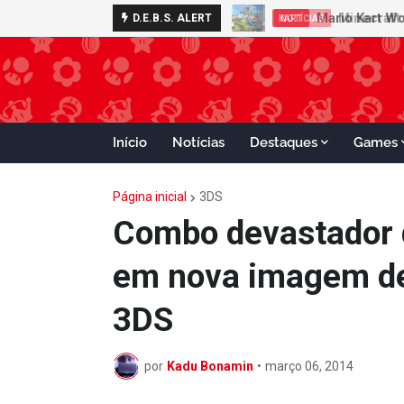
Minecraft 
D.E.B.S. ALERT
NOTÍCIAS
Início
Notícias
Destaques
Games
Página inicial
3DS
Combo devastador d
em nova imagem de
3DS
por
Kadu Bonamin
•
março 06, 2014