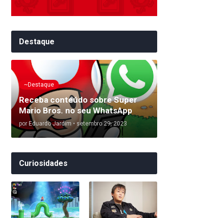
Destaque
~Destaque
Receba conteúdo sobre Super
Mario Bros. no seu WhatsApp
por
Eduardo Jardim
•
setembro 29, 2023
Curiosidades