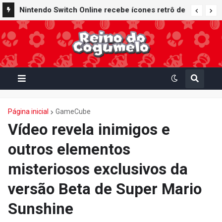
Nintendo Switch Online recebe ícones retrô de
Mario Paint (SNES) e Mario Kart: Super Circuit
(GBA)
Página inicial
GameCube
Vídeo revela inimigos e
outros elementos
misteriosos exclusivos da
versão Beta de Super Mario
Sunshine