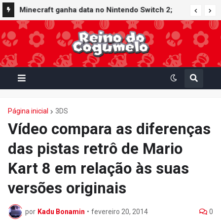
Minecraft ganha data no Nintendo Switch 2;
Super Mario Mash-Up receberá atualização
gráfica exclusiva
Página inicial
3DS
Vídeo compara as diferenças
das pistas retrô de Mario
Kart 8 em relação às suas
versões originais
por
Kadu Bonamin
•
fevereiro 20, 2014
0