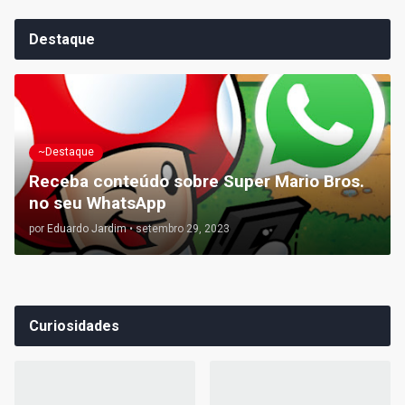
Destaque
~Destaque
Receba conteúdo sobre Super Mario Bros.
no seu WhatsApp
por
Eduardo Jardim
•
setembro 29, 2023
Curiosidades