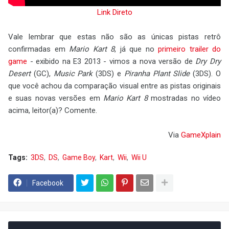
Link Direto
Vale lembrar que estas não são as únicas pistas retrô
confirmadas em
Mario Kart 8
, já que no
primeiro trailer do
game
- exibido na E3 2013 - vimos a nova versão de
Dry Dry
Desert
(GC),
Music Park
(3DS) e
Piranha Plant Slide
(3DS). O
que você achou da comparação visual entre as pistas originais
e suas novas versões em
Mario Kart 8
mostradas no vídeo
acima, leitor(a)? Comente.
Via
GameXplain
Tags:
3DS
DS
Game Boy
Kart
Wii
Wii U
Facebook