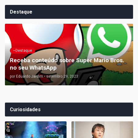
Destaque
~Destaque
Receba conteúdo sobre Super Mario Bros.
no seu WhatsApp
por
Eduardo Jardim
•
setembro 29, 2023
Curiosidades