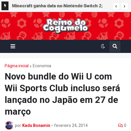
Minecraft ganha data no Nintendo Switch 2;
Super Mario Mash-Up receberá atualização
gráfica exclusiva
Página inicial
Economia
Novo bundle do Wii U com
Wii Sports Club incluso será
lançado no Japão em 27 de
março
por
Kadu Bonamin
•
fevereiro 24, 2014
0