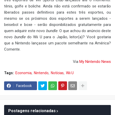
três esportes de
Wii Sports Club
lançados até o momento:
tênis, golfe e boliche. Ainda não está confirmado se estarão
liberados passes definitivos para estes três esportes, ou
mesmo se os próximos dois esportes a serem lançados -
beisebol e boxe - serão disponibilizados gratuitamente para
quem adquirir este novo
bundle
. O que achou do anúncio deste
novo
bundle
do Wii U para o Japão, leitor(a)? Você gostaria
que a Nintendo lançasse um pacote semelhante na América?
Comente.
Via
My Nintendo News
Tags:
Economia
Nintendo
Notícias
Wii U
Facebook
Postagens relacionadas