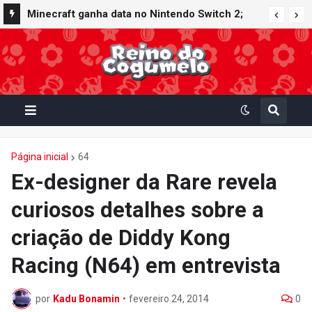
Minecraft ganha data no Nintendo Switch 2;
Super Mario Mash-Up receberá atualização
gráfica exclusiva
Página inicial
64
Ex-designer da Rare revela
curiosos detalhes sobre a
criação de Diddy Kong
Racing (N64) em entrevista
por
Kadu Bonamin
•
fevereiro 24, 2014
0