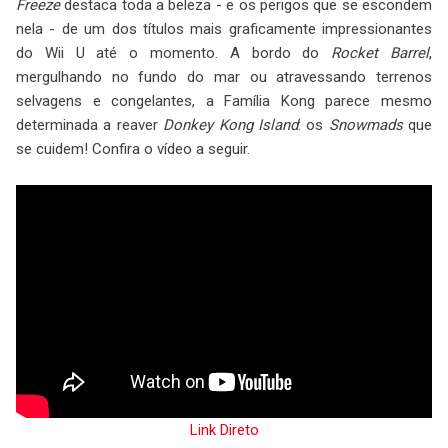
Freeze
destaca toda a beleza - e os perigos que se escondem
nela - de um dos títulos mais graficamente impressionantes
do Wii U até o momento. A bordo do
Rocket Barrel
,
mergulhando no fundo do mar ou atravessando terrenos
selvagens e congelantes, a Família Kong parece mesmo
determinada a reaver
Donkey Kong Island
: os
Snowmads
que
se cuidem! Confira o vídeo a seguir.
Link Direto