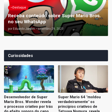
~Destaque
Receba conteúdo sobre Super Mario Bros.
no seu WhatsApp
por
Eduardo Jardim
•
setembro 29, 2023
Curiosidades
Desenvolvedor de Super
Super Mario 64 "moldou
Mario Bros. Wonder revela
verdadeiramente" os
o processo criativo por trás
princípios criativos de
do efeito sonoro do cano
Tetsuya Nomura, revela