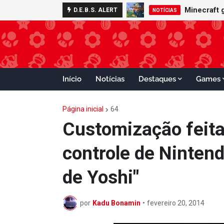
Nintendo S
Minecraft
D.E.B.S. ALERT
ADVANCE
NOTÍCIAS
Início
Notícias
Destaques
Games
Página inicial
64
Customização feita
controle de Ninten
de Yoshi"
por
Kadu Bonamin
•
fevereiro 20, 2014