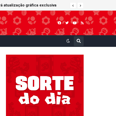
 Kart: Super Circuit (GBA)
á atualização gráfica exclusiva