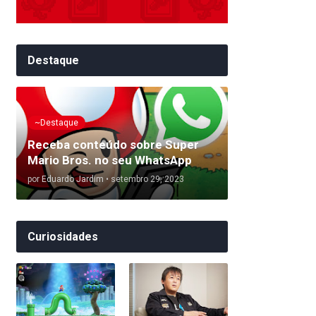
Destaque
~Destaque
Receba conteúdo sobre Super
Mario Bros. no seu WhatsApp
por
Eduardo Jardim
•
setembro 29, 2023
Curiosidades