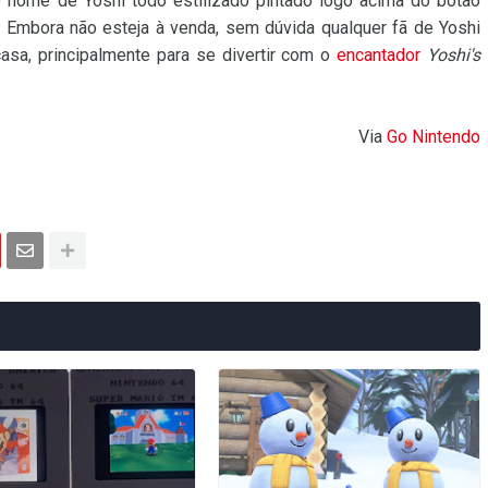
o nome de Yoshi todo estilizado pintado logo acima do botão
 Embora não esteja à venda, sem dúvida qualquer fã de Yoshi
asa, principalmente para se divertir com o
encantador
Yoshi's
Via
Go Nintendo