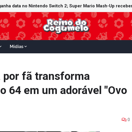
witch Online recebe ícones retrô de Mario Paint (SNES) e Mario
 ganha data no Nintendo Switch 2; Super Mario Mash-Up receber
Mídias
 por fã transforma
do 64 em um adorável "Ovo
0