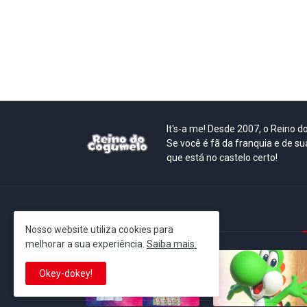
It's-a me! Desde 2007, o Reino 
Se você é fã da franquia e de su
que está no castelo certo!
This is cinema!
Nosso website utiliza cookies para
melhorar a sua experiência.
Saiba mais.
Okey-dokey!