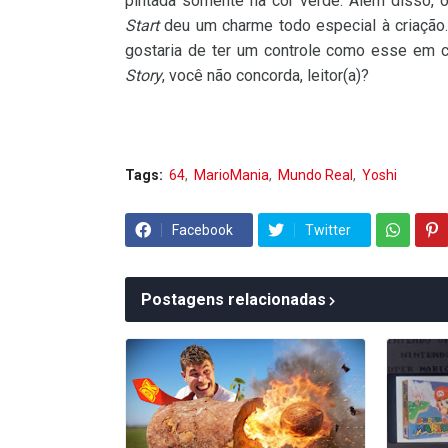
pintada somente na cor verde. Além disso, 
Start
deu um charme todo especial à criação.
gostaria de ter um controle como esse em c
Story
, você não concorda, leitor(a)?
Tags:
64
MarioMania
Mundo Real
Yoshi
Facebook
Twitter
Postagens relacionadas