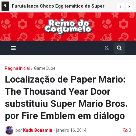
Furuta lança Choco Egg temático de Super
Mario Party Jamboree — Nintendo Switch 2
Edition + Jamboree TV com 15 miniaturas
colecionáveis
Página inicial
GameCube
Localização de Paper Mario:
The Thousand Year Door
substituiu Super Mario Bros.
por Fire Emblem em diálogo
por
Kadu Bonamin
•
janeiro 16, 2014
0