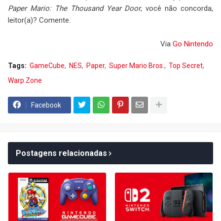
Paper Mario: The Thousand Year Door
, você não concorda,
leitor(a)? Comente.
Via
Go Nintendo
Tags:
GameCube
NES
Paper
Super Mario Bros.
Top Secret
Warp Zone
Facebook
Postagens relacionadas