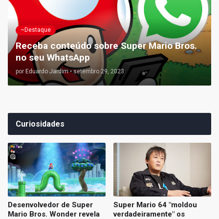
~Destaque
Receba conteúdo sobre Super Mario Bros.
no seu WhatsApp
por
Eduardo Jardim
•
setembro 29, 2023
Curiosidades
Desenvolvedor de Super
Super Mario 64 "moldou
Mario Bros. Wonder revela
verdadeiramente" os