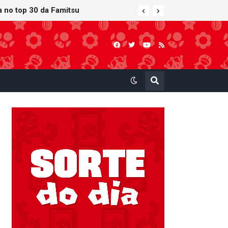
ra no top 30 da Famitsu
 atualização gráfica exclusiva