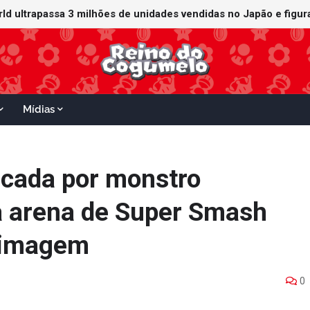
orld ultrapassa 3 milhões de unidades vendidas no Japão e figu
ganha data no Nintendo Switch 2; Super Mario Mash-Up receberá
Mídias
tacada por monstro
a arena de Super Smash
a imagem
0