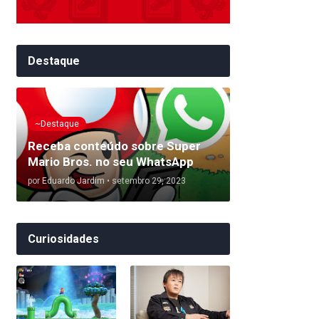
Destaque
~Destaque
Receba conteúdo sobre Super
Mario Bros. no seu WhatsApp
por
Eduardo Jardim
•
setembro 29, 2023
Curiosidades