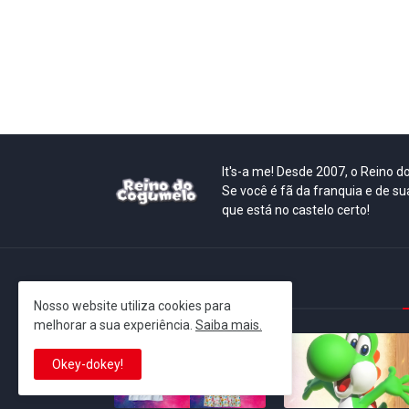
It's-a me! Desde 2007, o Reino 
Se você é fã da franquia e de su
que está no castelo certo!
This is cinema!
Nosso website utiliza cookies para
melhorar a sua experiência.
Saiba mais.
Okey-dokey!