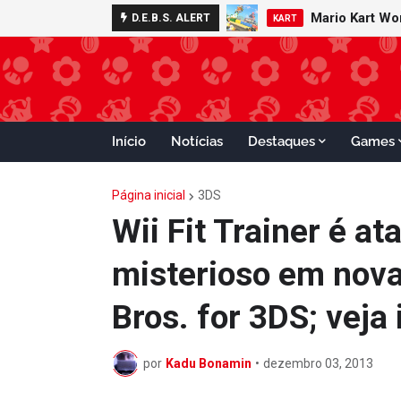
Mario Kart W
Minecraft 
D.E.B.S. ALERT
NOTÍCIAS
KART
Início
Notícias
Destaques
Games
Página inicial
3DS
Wii Fit Trainer é a
misterioso em nov
Bros. for 3DS; vej
por
Kadu Bonamin
•
dezembro 03, 2013