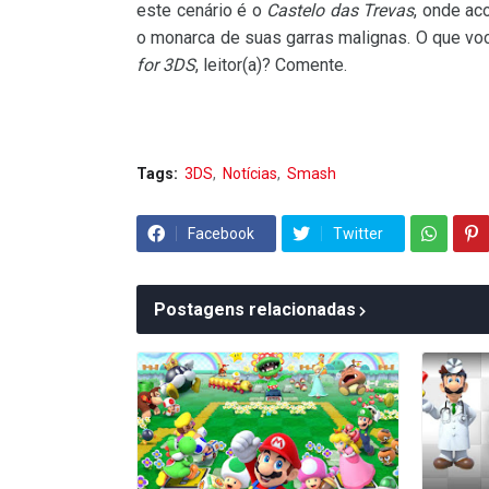
este cenário é o
Castelo das Trevas
, onde ac
o monarca de suas garras malignas. O que vo
for 3DS
, leitor(a)? Comente.
Tags:
3DS
Notícias
Smash
Facebook
Twitter
Postagens relacionadas