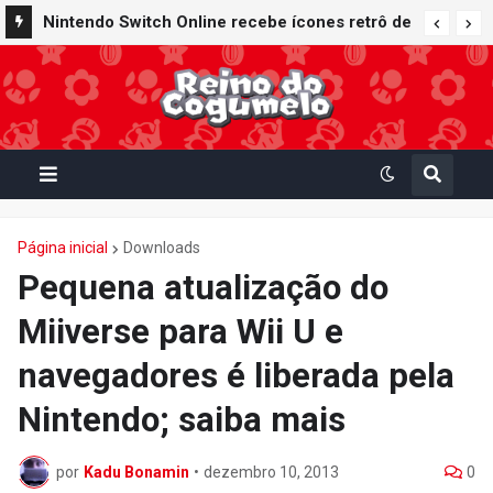
Nintendo Switch Online recebe ícones retrô de
Mario Paint (SNES) e Mario Kart: Super Circuit
(GBA)
Página inicial
Downloads
Pequena atualização do
Miiverse para Wii U e
navegadores é liberada pela
Nintendo; saiba mais
por
Kadu Bonamin
•
dezembro 10, 2013
0