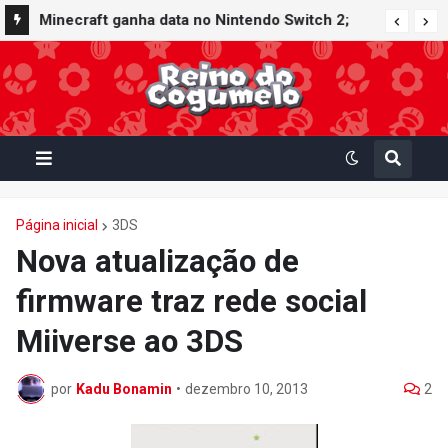
Minecraft ganha data no Nintendo Switch 2;
Super Mario Mash-Up receberá atualização
gráfica exclusiva
Página inicial
3DS
Nova atualização de
firmware traz rede social
Miiverse ao 3DS
por
Kadu Bonamin
•
dezembro 10, 2013
2