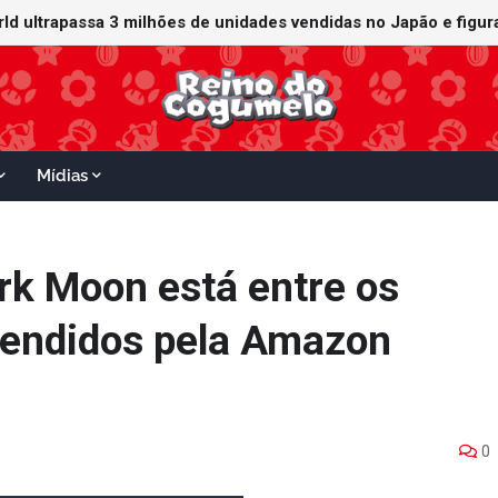
orld ultrapassa 3 milhões de unidades vendidas no Japão e figu
ganha data no Nintendo Switch 2; Super Mario Mash-Up receberá
Mídias
ark Moon está entre os
vendidos pela Amazon
0