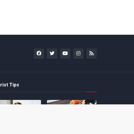
rist Tips
amoto incentiva
Nintendo compartilha 5