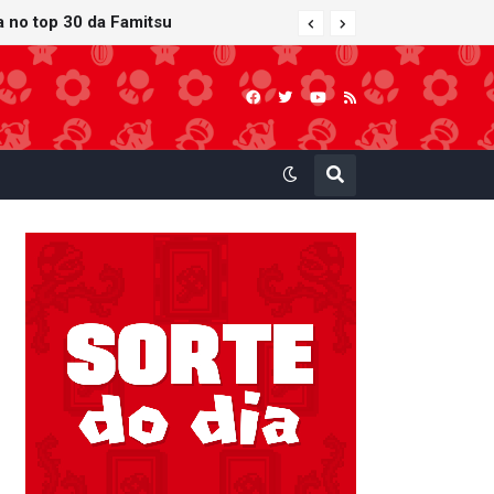
ra no top 30 da Famitsu
 atualização gráfica exclusiva