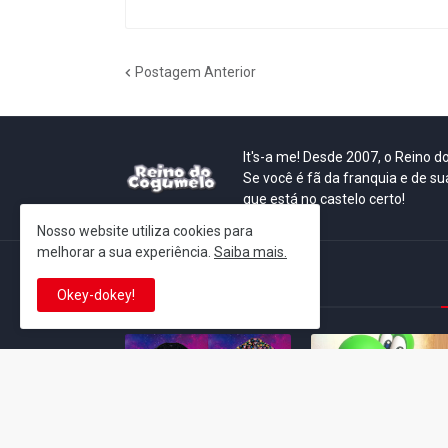
Postagem Anterior
It's-a me! Desde 2007, o Reino 
Se você é fã da franquia e de su
que está no castelo certo!
Nosso website utiliza cookies para
melhorar a sua experiência.
Saiba mais.
This is cinema!
Okey-dokey!
Super Mario Galaxy: O
Yoshi and the