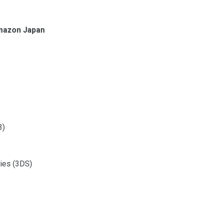
mazon Japan
3)
nies (3DS)