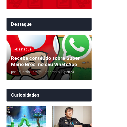
Destaque
~Destaque
Receba conteúdo sobre Super
Mario Bros. no seu WhatsApp
por
Eduardo Jardim
•
setembro 29, 2023
Curiosidades