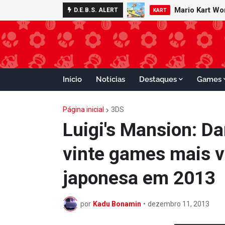
Mario Kart W
Minecraft 
D.E.B.S. ALERT
NOTÍCIAS
KART
Início
Notícias
Destaques
Games
Página inicial
3DS
Luigi's Mansion: D
vinte games mais 
japonesa em 2013
por
Kadu Bonamin
•
dezembro 11, 2013