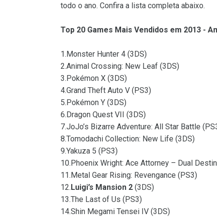
todo o ano. Confira a lista completa abaixo.
Top 20 Games Mais Vendidos em 2013 - A
1.Monster Hunter 4 (3DS)
2.Animal Crossing: New Leaf (3DS)
3.Pokémon X (3DS)
4.Grand Theft Auto V (PS3)
5.Pokémon Y (3DS)
6.Dragon Quest VII (3DS)
7.JoJo’s Bizarre Adventure: All Star Battle (PS
8.Tomodachi Collection: New Life (3DS)
9.Yakuza 5 (PS3)
10.Phoenix Wright: Ace Attorney – Dual Desti
11.Metal Gear Rising: Revengance (PS3)
12.
Luigi’s Mansion 2
(3DS)
13.The Last of Us (PS3)
14.Shin Megami Tensei IV (3DS)