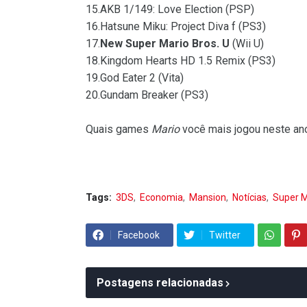
15.AKB 1/149: Love Election (PSP)
16.Hatsune Miku: Project Diva f (PS3)
17.
New Super Mario Bros. U
(Wii U)
18.Kingdom Hearts HD 1.5 Remix (PS3)
19.God Eater 2 (Vita)
20.Gundam Breaker (PS3)
Quais games
Mario
você mais jogou neste ano
Tags:
3DS
Economia
Mansion
Notícias
Super M
Facebook
Twitter
Postagens relacionadas