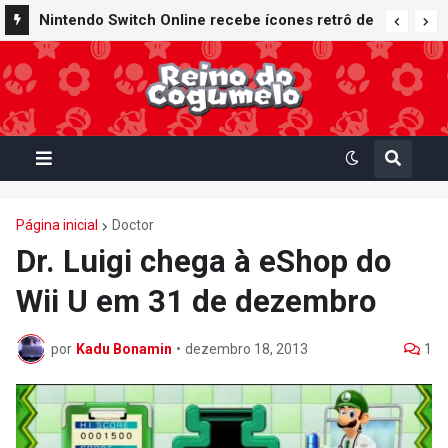
Nintendo Switch Online recebe ícones retrô de
Mario Paint (SNES) e Mario Kart: Super Circuit
(GBA)
Página inicial
Doctor
Dr. Luigi chega à eShop do
Wii U em 31 de dezembro
por
Kadu Bonamin
•
dezembro 18, 2013
1