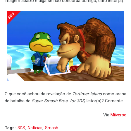
imagem abaixo e diga se não concorda comigo, caro leitor(a).
O que você achou da revelação de
Tortimer Island
como arena
de batalha de
Super Smash Bros. for 3DS
, leitor(a)? Comente.
Via
Miiverse
Tags:
3DS
Notícias
Smash