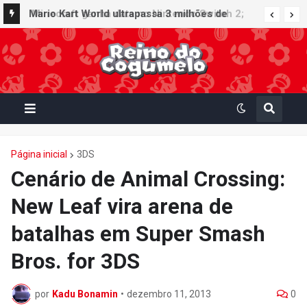
Minecraft ganha data no Nintendo Switch 2;
Mario Kart World ultrapassa 3 milhões de
Super Mario Mash-Up receberá atualização
unidades vendidas no Japão e figura no top 30
gráfica exclusiva
da Famitsu
Página inicial
3DS
Cenário de Animal Crossing:
New Leaf vira arena de
batalhas em Super Smash
Bros. for 3DS
por
Kadu Bonamin
•
dezembro 11, 2013
0