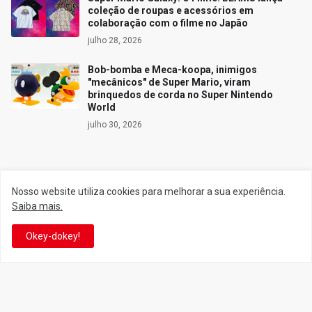
coleção de roupas e acessórios em
colaboração com o filme no Japão
julho 28, 2026
Bob-bomba e Meca-koopa, inimigos
"mecânicos" de Super Mario, viram
brinquedos de corda no Super Nintendo
World
julho 30, 2026
Siga o Reino
Nosso website utiliza cookies para melhorar a sua experiência.
Saiba mais.
Facebook
Twitter
Okey-dokey!
YouTube
Instagram