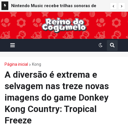
Super Mario Sunshine é anunciado para o
Nintendo GameCube - Nintendo Classics do
Nintendo Switch Online
Página inicial
Kong
A diversão é extrema e
selvagem nas treze novas
imagens do game Donkey
Kong Country: Tropical
Freeze