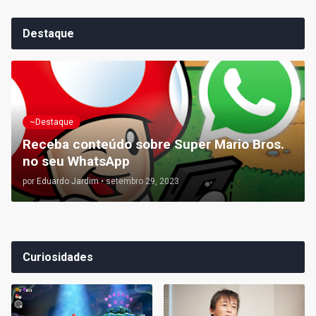
Destaque
~Destaque
Receba conteúdo sobre Super Mario Bros.
no seu WhatsApp
por
Eduardo Jardim
•
setembro 29, 2023
Curiosidades