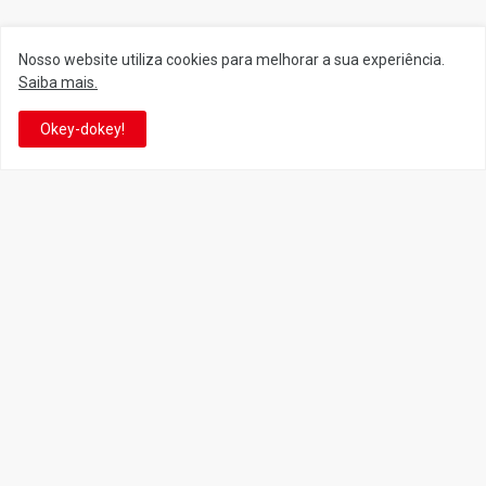
Siga o Reino
Nosso website utiliza cookies para melhorar a sua experiência.
Saiba mais.
Facebook
Twitter
Okey-dokey!
YouTube
Instagram
Facebook
It's-a me! Desde 2007, o Reino do Cogumelo é o seu blog sobre