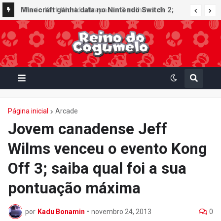
Minecraft ganha data no Nintendo Switch 2;
Super Mario Mash-Up receberá atualização
gráfica exclusiva
Página inicial
Arcade
Jovem canadense Jeff
Wilms venceu o evento Kong
Off 3; saiba qual foi a sua
pontuação máxima
por
Kadu Bonamin
•
novembro 24, 2013
0