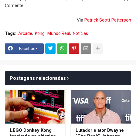
Comente.
Via
Patrick Scott Patterson
Tags:
Arcade
Kong
Mundo Real
Notícias
Facebook
Postagens relacionadas
LEGO Donkey Kong
Lutador e ator Dwayne
inspirado no clássico
“The Rock” Johnson