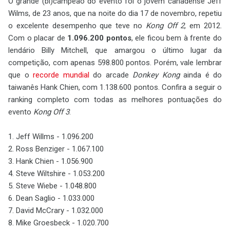
O grande (bi)campeão do evento foi o jovem canadense Jeff
Wilms, de 23 anos, que na noite do dia 17 de novembro, repetiu
o excelente desempenho que teve no
Kong Off 2
, em 2012.
Com o placar de
1.096.200 pontos
, ele ficou bem à frente do
lendário Billy Mitchell, que amargou o último lugar da
competição, com apenas 598.800 pontos. Porém, vale lembrar
que o
recorde mundial
do arcade
Donkey Kong
ainda é do
taiwanês Hank Chien, com 1.138.600 pontos. Confira a seguir o
ranking completo com todas as melhores pontuações do
evento
Kong Off 3
.
1. Jeff Willms - 1.096.200
2. Ross Benziger - 1.067.100
3. Hank Chien - 1.056.900
4. Steve Wiltshire - 1.053.200
5. Steve Wiebe - 1.048.800
6. Dean Saglio - 1.033.000
7. David McCrary - 1.032.000
8. Mike Groesbeck - 1.020.700