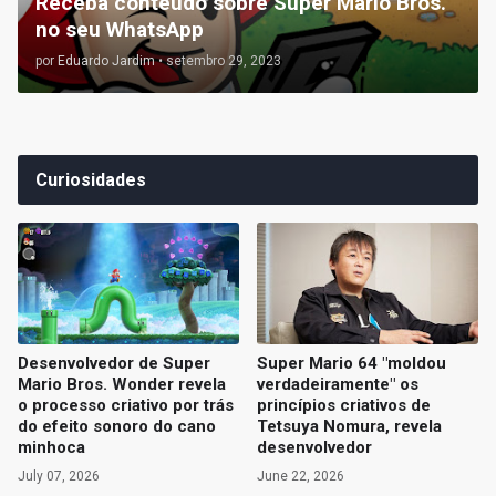
Receba conteúdo sobre Super Mario Bros.
no seu WhatsApp
por
Eduardo Jardim
•
setembro 29, 2023
Curiosidades
Desenvolvedor de Super
Super Mario 64 "moldou
Mario Bros. Wonder revela
verdadeiramente" os
o processo criativo por trás
princípios criativos de
do efeito sonoro do cano
Tetsuya Nomura, revela
minhoca
desenvolvedor
July 07, 2026
June 22, 2026