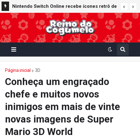
Nintendo Switch Online recebe ícones retrô de
Mario Paint (SNES) e Mario Kart: Super Circuit
(GBA)
Página inicial
3D
Conheça um engraçado
chefe e muitos novos
inimigos em mais de vinte
novas imagens de Super
Mario 3D World