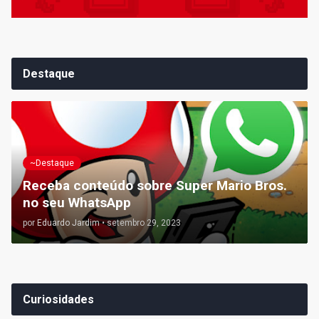
Destaque
~Destaque
Receba conteúdo sobre Super Mario Bros.
no seu WhatsApp
por
Eduardo Jardim
•
setembro 29, 2023
Curiosidades