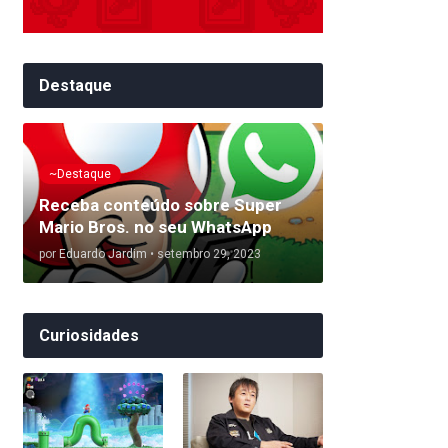
Destaque
~Destaque
Receba conteúdo sobre Super
Mario Bros. no seu WhatsApp
por
Eduardo Jardim
•
setembro 29, 2023
Curiosidades