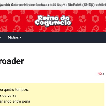
ganha data no Nintendo Switch 2; Super Mario Mash-Up receberá
Mídias
froader
2
ou quatro tempos,
a de velas
riando entre pena