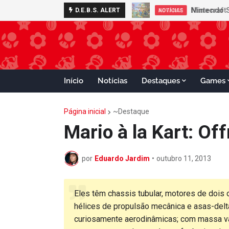
Minecraft 
D.E.B.S. ALERT
NOTÍCIAS
Início
Notícias
Destaques
Games
Página inicial
~Destaque
Mario à la Kart: Of
por
Eduardo Jardim
•
outubro 11, 2013
Eles têm chassis tubular, motores de dois 
hélices de propulsão mecânica e asas-delt
curiosamente aerodinâmicas; com massa va