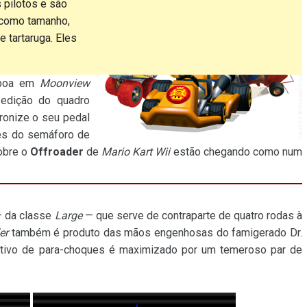
 pilotos e são
 como tamanho,
 tartaruga. Eles
e boa em
Moonview
 edição do quadro
cronize o seu pedal
es do semáforo de
obre o
Offroader
de
Mario Kart Wii
estão chegando como num
— da classe
Large
— que serve de contraparte de quatro rodas à
er
também é produto das mãos engenhosas do famigerado Dr.
sitivo de para-choques é maximizado por um temeroso par de