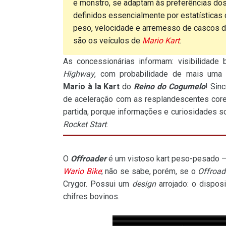
e monstro, se adaptam às preferências dos
definidos essencialmente por estatísticas
peso, velocidade e arremesso de cascos de
são os veículos de
Mario Kart
.
As concessionárias informam: visibilidad
Highway
, com probabilidade de mais uma
Mario à la Kart
do
Reino do Cogumelo
! Sin
de aceleração com as resplandescentes cor
partida, porque informações e curiosidades s
Rocket Start
.
O
Offroader
é um vistoso kart peso-pesado 
Wario Bike
; não se sabe, porém, se o
Offroad
Crygor. Possui um
design
arrojado: o dispo
chifres bovinos.