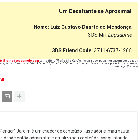
Um Desafiante se Aproxima!
Nome: Luiz Gustavo Duarte de Mendonça
3DS Mii:
Lugudume
3DS Friend Code:
3711-6737-1266
ato@reinodocogumelo.com
com o título "
Mario à la Kart
" e inclua, no corpo da mensagem, seus dados
/Peça, seus números de Friend Code (DS, Wii e/ou 3DS) e uma imagem/avatar da sua preferência.
And now,
we begin the race!
Wii
Pengor" Jardim é um criador de conteúdo, ilustrador e imaginauta.
e desde então administra e atualiza seu conteúdo, conquistando