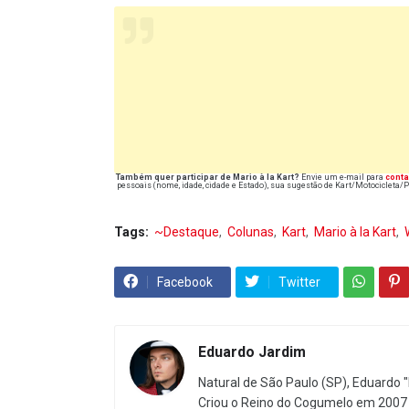
Também quer participar de
Mario à la Kart
?
Envie um e-mail para
cont
pessoais (nome, idade, cidade e Estado), sua sugestão de Kart/Motocicleta
Tags:
~Destaque
Colunas
Kart
Mario à la Kart
Facebook
Twitter
Eduardo Jardim
Natural de São Paulo (SP), Eduardo "
Criou o Reino do Cogumelo em 2007 