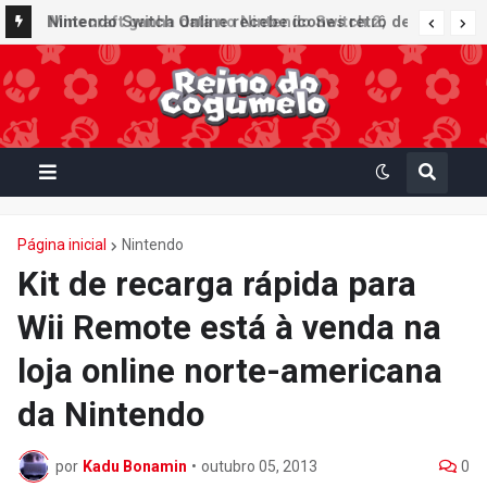
Nintendo Switch Online recebe ícones retrô de
Minecraft ganha data no Nintendo Switch 2;
Mario Paint (SNES) e Mario Kart: Super Circuit
Super Mario Mash-Up receberá atualização
(GBA)
gráfica exclusiva
Página inicial
Nintendo
Kit de recarga rápida para
Wii Remote está à venda na
loja online norte-americana
da Nintendo
por
Kadu Bonamin
•
outubro 05, 2013
0