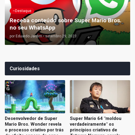
~Destaque
Receba conteúdo sobre Super Mario Bros.
no seu WhatsApp
por
Eduardo Jardim
•
setembro 29, 2023
Curiosidades
Desenvolvedor de Super
Super Mario 64 "moldou
Mario Bros. Wonder revela
verdadeiramente" os
o processo criativo por trás
princípios criativos de