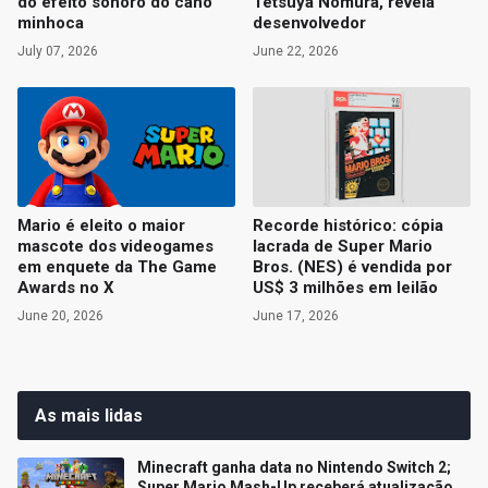
do efeito sonoro do cano
Tetsuya Nomura, revela
minhoca
desenvolvedor
July 07, 2026
June 22, 2026
Mario é eleito o maior
Recorde histórico: cópia
mascote dos videogames
lacrada de Super Mario
em enquete da The Game
Bros. (NES) é vendida por
Awards no X
US$ 3 milhões em leilão
June 20, 2026
June 17, 2026
As mais lidas
Minecraft ganha data no Nintendo Switch 2;
Super Mario Mash-Up receberá atualização