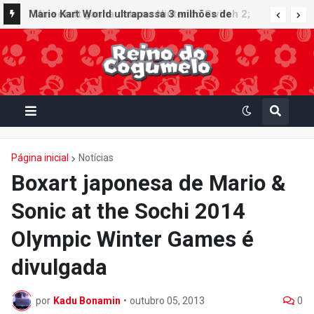
Minecraft ganha data no Nintendo Switch 2;
Mario Kart World ultrapassa 3 milhões de
Super Mario Mash-Up receberá atualização
unidades vendidas no Japão e figura no top 30
gráfica exclusiva
da Famitsu
Página inicial
Notícias
Boxart japonesa de Mario &
Sonic at the Sochi 2014
Olympic Winter Games é
divulgada
por
Kadu Bonamin
•
outubro 05, 2013
0