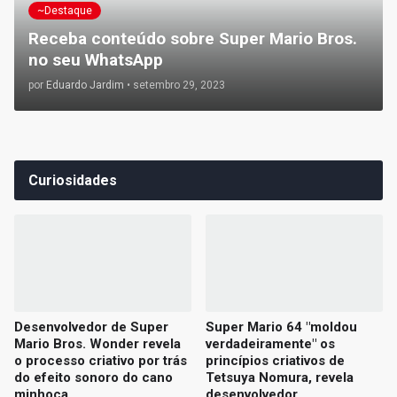
~Destaque
Receba conteúdo sobre Super Mario Bros.
no seu WhatsApp
por
Eduardo Jardim
•
setembro 29, 2023
Curiosidades
Desenvolvedor de Super
Super Mario 64 "moldou
Mario Bros. Wonder revela
verdadeiramente" os
o processo criativo por trás
princípios criativos de
do efeito sonoro do cano
Tetsuya Nomura, revela
minhoca
desenvolvedor