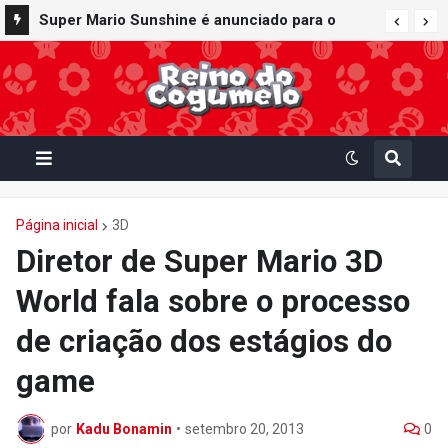
Super Mario Sunshine é anunciado para o
Nintendo GameCube - Nintendo Classics do
Nintendo Switch Online
Página inicial
3D
Diretor de Super Mario 3D
World fala sobre o processo
de criação dos estágios do
game
por
Kadu Bonamin
•
setembro 20, 2013
0