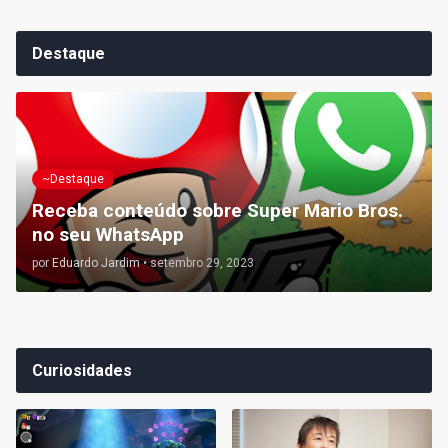
Destaque
~Destaque
Receba conteúdo sobre Super Mario Bros.
no seu WhatsApp
por
Eduardo Jardim
•
setembro 29, 2023
Curiosidades