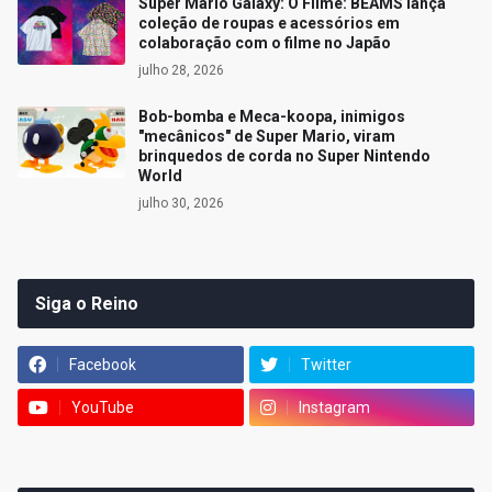
Super Mario Galaxy: O Filme: BEAMS lança
coleção de roupas e acessórios em
colaboração com o filme no Japão
julho 28, 2026
Bob-bomba e Meca-koopa, inimigos
"mecânicos" de Super Mario, viram
brinquedos de corda no Super Nintendo
World
julho 30, 2026
Siga o Reino
Facebook
Twitter
YouTube
Instagram