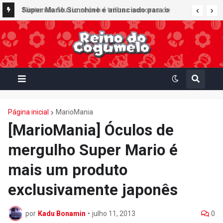
Super Mario Sunshine é anunciado para o
Nintendo GameCube - Nintendo Classics do
Nintendo Switch Online
Página inicial
MarioMania
[MarioMania] Óculos de
mergulho Super Mario é
mais um produto
exclusivamente japonês
por
Kadu Bonamin
•
julho 11, 2013
0