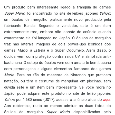
Um produto bem interessante ligado à franquia de games
Super Mario
foi encontrado no site de leilões japonês
Yahoo
:
um óculos de mergulho praticamente novo produzido pela
fabricante Bandai. Segundo o vendedor, este é um item
extremamente raro, embora não conste do anúncio quando
exatamente ele foi lançado no Japão. O óculos de mergulho
traz nas laterais imagens de dois power-ups icônicos dos
games
Mario
: a Estrela e o Super Cogumelo. Além disso, o
óculos vem com proteção contra raios UV e almofada anti-
bacteriana. O estojo do óculos vem com uma arte bem bacana
com personagens e alguns elementos famosos dos games
Mario
. Para os fãs do mascote da Nintendo que praticam
natação, ou têm o costume de mergulhar em piscinas, sem
dúvida este é um item bem interessante. Se você mora no
Japão, pode adquirir este produto no site de leilão japonês
Yahoo
por 1.680 ienes (U$17); acesse o anúncio clicando
aqui
.
Aos ocidentais, resta ao menos admirar as duas fotos do
óculos de mergulho
Super Mario
disponibilizadas pelo