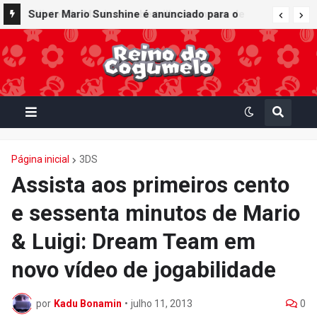
Super Mario Sunshine é anunciado para o
Nintendo GameCube - Nintendo Classics do
Nintendo Switch Online
Página inicial
3DS
Assista aos primeiros cento
e sessenta minutos de Mario
& Luigi: Dream Team em
novo vídeo de jogabilidade
por
Kadu Bonamin
•
julho 11, 2013
0