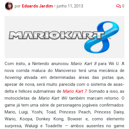
por
Eduardo Jardim
•
junho 11, 2013
0
Com êxito, a Nintendo anunciou
Mario Kart 8
para Wii U. A
nova corrida maluca do Marioverso terá uma mecânica de
hovering
ativada em determinadas áreas das pistas que,
apesar de nova, será muito parecida com o sistema de asas-
delta e hélices submarinas de
Mario Kart 7
. Somado a isso, as
motocicletas de
Mario Kart Wii
também marcam retorno. O
game já tem uma série de personagens jogáveis confirmados:
Mario, Luigi, Yoshi, Toad, Princess Peach, Princess Daisy,
Wario, Koopa, Donkey Kong, Bowser e, como elemento
surpresa, Waluigi e Toadette — ambos ausentes no game