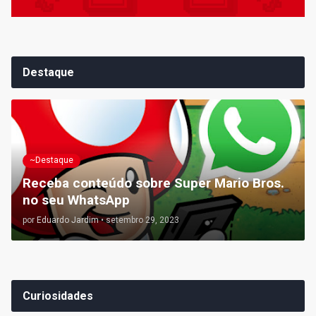
Destaque
~Destaque
Receba conteúdo sobre Super Mario Bros.
no seu WhatsApp
por
Eduardo Jardim
•
setembro 29, 2023
Curiosidades