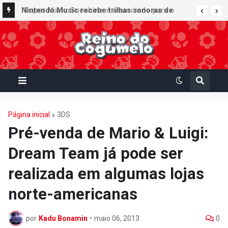
Super Mario Sunshine é anunciado para o
Nintendo Music recebe trilhas sonoras de
Nintendo GameCube - Nintendo Classics do
Virtual Boy Wario Land, Mario Clash e Mario's
Nintendo Switch Online
Tennis em adição histórica ao catálogo
Página inicial
3DS
Pré-venda de Mario & Luigi:
Dream Team já pode ser
realizada em algumas lojas
norte-americanas
por
Kadu Bonamin
•
maio 06, 2013
0