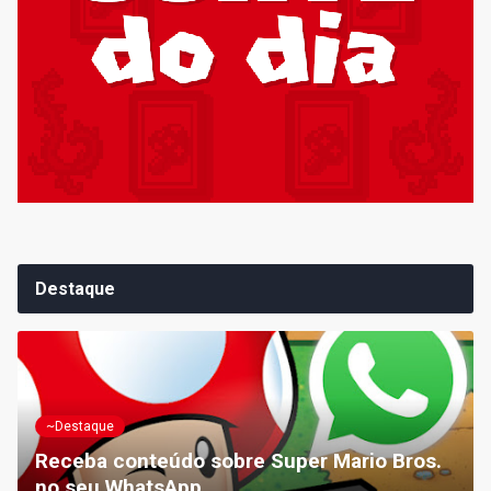
Destaque
~Destaque
Receba conteúdo sobre Super Mario Bros.
no seu WhatsApp