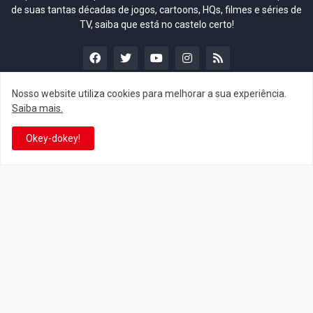
de suas tantas décadas de jogos, cartoons, HQs, filmes e séries de
TV, saiba que está no castelo certo!
Nosso website utiliza cookies para melhorar a sua experiência.
Saiba mais.
This is cinema!
Okey-dokey!
Super Mario Galaxy: O
Yoshi and the Mysterious
Filme: BEAMS lança
Book só nasceu por causa
coleção de roupas e
de Super Mario Galaxy: O
acessórios em colaboração
Filme, revela Miyamoto
com o filme no Japão
July 23, 2026