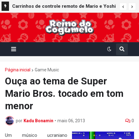
Carrinhos de controle remoto de Mario e Yoshi
inspirados em Mario Kart World são lançados
pela fabricante Kyosho Egg
Página inicial
Game Music
Ouça ao tema de Super
Mario Bros. tocado em tom
menor
por
Kadu Bonamin
•
maio 06, 2013
0
Um músico ucraniano