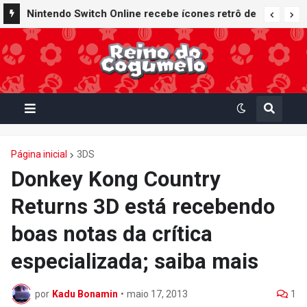
Nintendo Switch Online recebe ícones retrô de
Mario Paint (SNES) e Mario Kart: Super Circuit
(GBA)
Página inicial
3DS
Donkey Kong Country
Returns 3D está recebendo
boas notas da crítica
especializada; saiba mais
por
Kadu Bonamin
•
maio 17, 2013
1