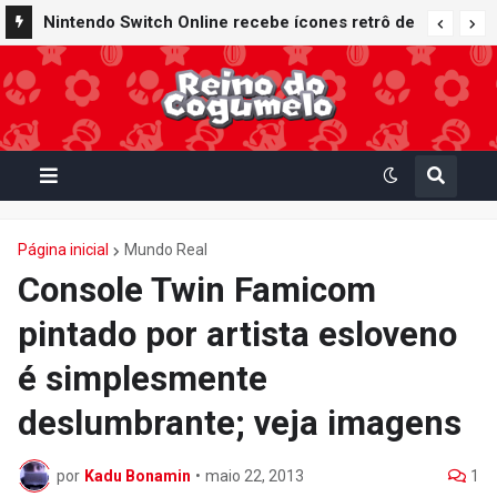
Nintendo Switch Online recebe ícones retrô de
Mario Paint (SNES) e Mario Kart: Super Circuit
(GBA)
Página inicial
Mundo Real
Console Twin Famicom
pintado por artista esloveno
é simplesmente
deslumbrante; veja imagens
por
Kadu Bonamin
•
maio 22, 2013
1