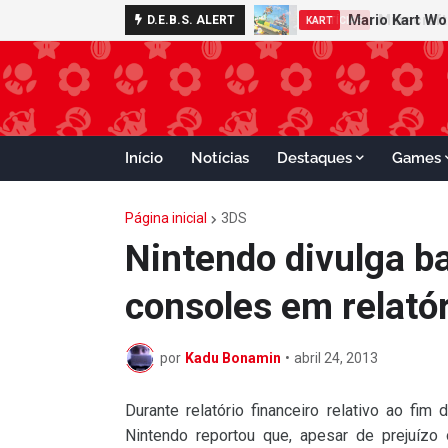
Mario Kart W
Minecraft 
D.E.B.S. ALERT
NOTÍCIAS
KART
Início
Notícias
Destaques
Games
Página inicial
3DS
Nintendo divulga b
consoles em relatór
por
Kadu Bonamin
•
abril 24, 2013
Durante relatório financeiro relativo ao fim d
Nintendo reportou que, apesar de prejuízo 