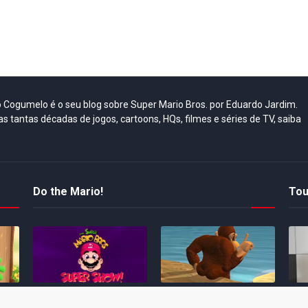
do Cogumelo é o seu blog sobre Super Mario Bros. por Eduardo Jardim.
as tantas décadas de jogos, cartoons, HQs, filmes e séries de TV, saiba
Do the Mario!
Tou
Desenho clássico The
Ex-artista da Rare
Miy
Super Mario Bros. Super
descarta série de TV
nov