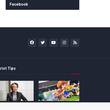
Facebook
rist Tips
amoto incentiva
Nintendo compartilha 5
os desenvolvedores
dicas para dominar as