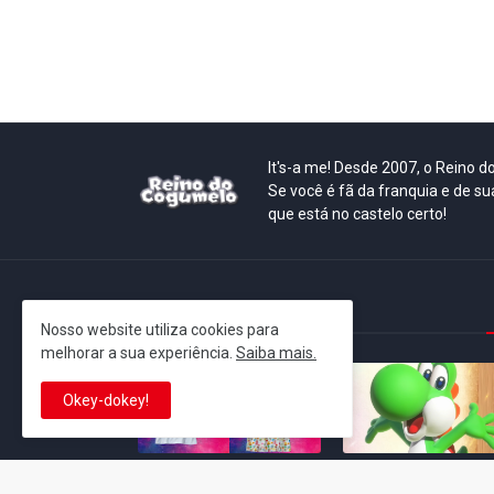
It's-a me! Desde 2007, o Reino 
Se você é fã da franquia e de su
que está no castelo certo!
This is cinema!
Nosso website utiliza cookies para
melhorar a sua experiência.
Saiba mais.
Okey-dokey!
Super Mario Galaxy: O
Yoshi and the
Filme: BEAMS lança
Mysterious Book só