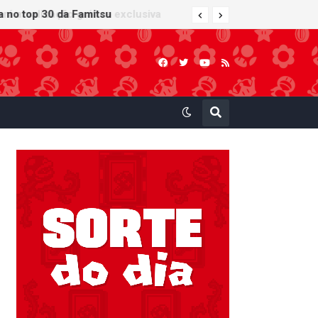
ra no top 30 da Famitsu
 atualização gráfica exclusiva