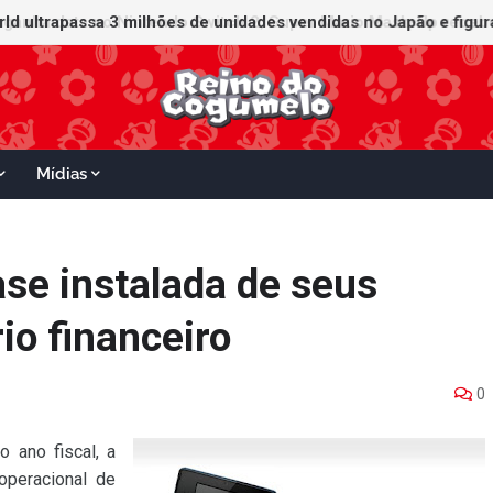
orld ultrapassa 3 milhões de unidades vendidas no Japão e figu
ganha data no Nintendo Switch 2; Super Mario Mash-Up receberá
Mídias
ase instalada de seus
io financeiro
0
o ano fiscal, a
operacional de