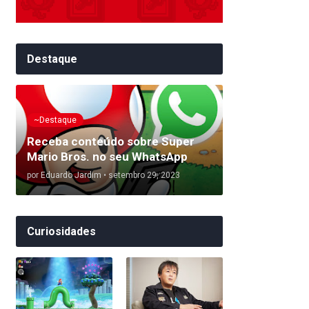
Destaque
~Destaque
Receba conteúdo sobre Super
Mario Bros. no seu WhatsApp
por
Eduardo Jardim
•
setembro 29, 2023
Curiosidades