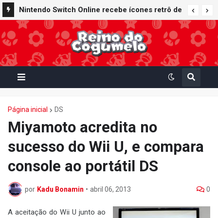
Nintendo Switch Online recebe ícones retrô de
Mario Paint (SNES) e Mario Kart: Super Circuit
(GBA)
Página inicial
DS
Miyamoto acredita no
sucesso do Wii U, e compara
console ao portátil DS
por
Kadu Bonamin
•
abril 06, 2013
0
A aceitação do Wii U junto ao