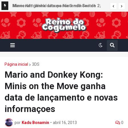
Minecraft ganha data no Nintendo Switch 2;
Mario Kart World ultrapassa 3 milhões de
Super Mario Mash-Up receberá atualização
unidades vendidas no Japão e figura no top 30
gráfica exclusiva
da Famitsu
Página inicial
3DS
Mario and Donkey Kong:
Minis on the Move ganha
data de lançamento e novas
informaçoes
por
Kadu Bonamin
•
abril 16, 2013
0