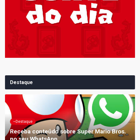
Destaque
~Destaque
Receba conteúdo sobre Super Mario Bros.
no seu WhatsApp