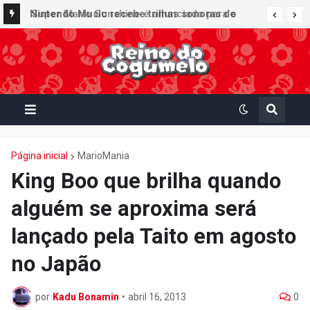
Super Mario Sunshine é anunciado para o
Nintendo Music recebe trilhas sonoras de
Nintendo GameCube - Nintendo Classics do
Virtual Boy Wario Land, Mario Clash e Mario's
Nintendo Switch Online
Tennis em adição histórica ao catálogo
Página inicial
MarioMania
King Boo que brilha quando
alguém se aproxima será
lançado pela Taito em agosto
no Japão
por
Kadu Bonamin
•
abril 16, 2013
0