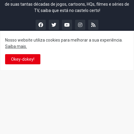
de suas tantas décadas de jogos, cartoons, HQs, filmes e séries de
TV, saiba que está no castelo certo!
Nosso website utiliza cookies para melhorar a sua experiência.
Saiba mais.
This is cinema!
Okey-dokey!
Super Mario Galaxy: O
Yoshi and the Mysterious
Filme: BEAMS lança
Book só nasceu por causa
coleção de roupas e
de Super Mario Galaxy: O
acessórios em colaboração
Filme, revela Miyamoto
com o filme no Japão
July 23, 2026