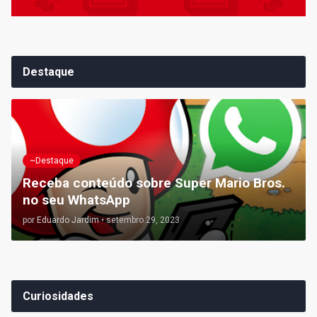
Destaque
~Destaque
Receba conteúdo sobre Super Mario Bros.
no seu WhatsApp
por
Eduardo Jardim
•
setembro 29, 2023
Curiosidades