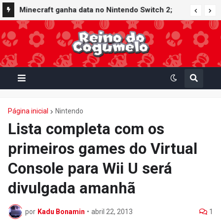
Minecraft ganha data no Nintendo Switch 2;
Super Mario Mash-Up receberá atualização
gráfica exclusiva
Página inicial
Nintendo
Lista completa com os
primeiros games do Virtual
Console para Wii U será
divulgada amanhã
por
Kadu Bonamin
•
abril 22, 2013
1