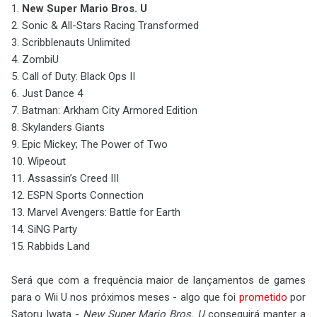
1.
New Super Mario Bros. U
2. Sonic & All-Stars Racing Transformed
3. Scribblenauts Unlimited
4. ZombiU
5. Call of Duty: Black Ops II
6. Just Dance 4
7. Batman: Arkham City Armored Edition
8. Skylanders Giants
9. Epic Mickey; The Power of Two
10. Wipeout
11. Assassin’s Creed III
12. ESPN Sports Connection
13. Marvel Avengers: Battle for Earth
14. SiNG Party
15. Rabbids Land
Será que com a frequência maior de lançamentos de games
para o Wii U nos próximos meses - algo que foi
prometido
por
Satoru Iwata -
New Super Mario Bros. U
conseguirá manter a