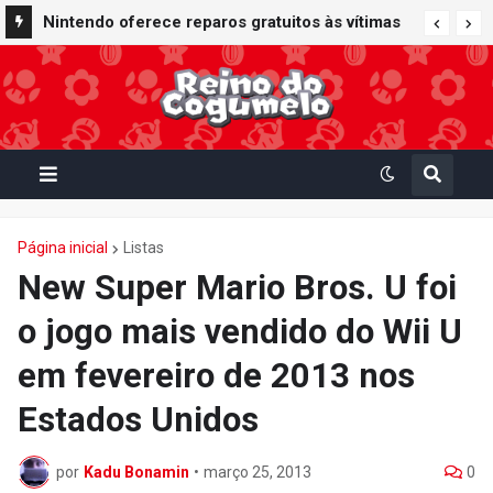
Nintendo oferece reparos gratuitos às vítimas
do terremoto de Kumamoto e doa 50 milhões
de ienes à Cruz Vermelha
Página inicial
Listas
New Super Mario Bros. U foi
o jogo mais vendido do Wii U
em fevereiro de 2013 nos
Estados Unidos
por
Kadu Bonamin
•
março 25, 2013
0