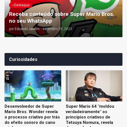
~Destaque
Receba conteúdo sobre Super Mario Bros.
no seu WhatsApp
por
Eduardo Jardim
•
setembro 29, 2023
Curiosidades
Desenvolvedor de Super
Super Mario 64 "moldou
Mario Bros. Wonder revela
verdadeiramente" os
o processo criativo por trás
princípios criativos de
do efeito sonoro do cano
Tetsuya Nomura, revela