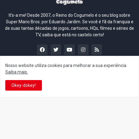
It's-a me! Desde 2007, o Reino do Cogumelo é o seu blog sobre
Super Mario Bros. por Eduardo Jardim. Se você é fã da franquia e
de suas tantas décadas de jogos, cartoons, HQs, filmes e séries de
TV, saiba que está no castelo certo!
Nosso website utiliza cookies para melhorar a sua experiência.
Saiba mais.
This is cinema!
Okey-dokey!
Super Mario Galaxy: O
Yoshi and the Mysterious
Filme: BEAMS lança
Book só nasceu por causa