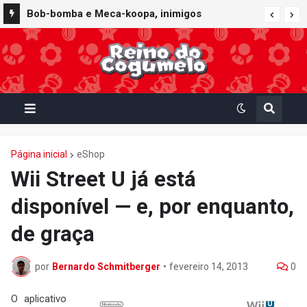
Bob-bomba e Meca-koopa, inimigos
"mecânicos" de Super Mario, viram brinquedos
de corda no Super Nintendo World
Página inicial
eShop
Wii Street U já está
disponível — e, por enquanto,
de graça
por
Bernardo Schmitberger
•
fevereiro 14, 2013
0
O aplicativo