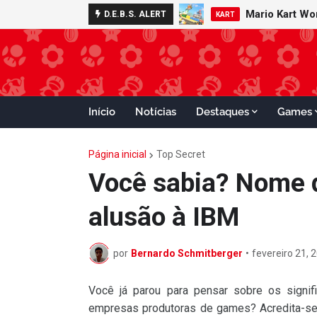
Mario Kart W
Minecraft 
D.E.B.S. ALERT
NOTÍCIAS
KART
Início
Notícias
Destaques
Games
Página inicial
Top Secret
Você sabia? Nome 
alusão à IBM
por
Bernardo Schmitberger
•
fevereiro 21, 
Você já parou para pensar sobre os signi
empresas produtoras de games? Acredita-se 