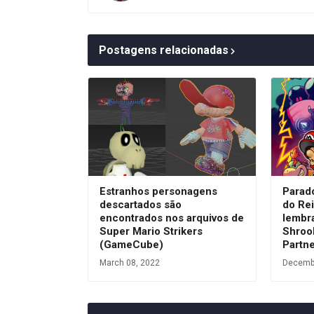
Postagens relacionadas
Estranhos personagens
Parad
descartados são
do Re
encontrados nos arquivos de
lembr
Super Mario Strikers
Shroo
(GameCube)
Partne
March 08, 2022
Decembe