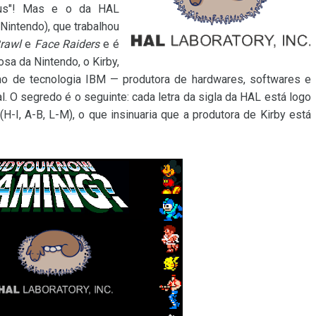
éus"! Mas e o da HAL
Nintendo), que trabalhou
rawl
e
Face Raiders
e é
osa da Nintendo, o Kirby,
mo de tecnologia IBM — produtora de hardwares, softwares e
. O segredo é o seguinte: cada letra da sigla da HAL está logo
H-I, A-B, L-M), o que insinuaria que a produtora de Kirby está