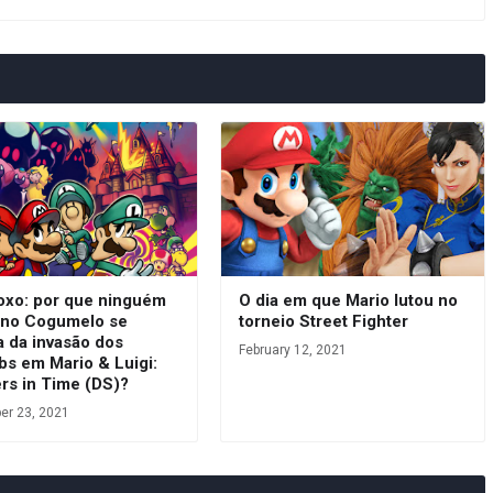
oxo: por que ninguém
O dia em que Mario lutou no
ino Cogumelo se
torneio Street Fighter
a da invasão dos
February 12, 2021
bs em Mario & Luigi:
rs in Time (DS)?
r 23, 2021