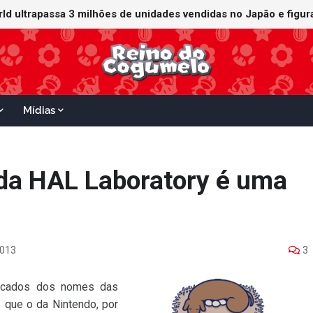
orld ultrapassa 3 milhões de unidades vendidas no Japão e figu
ganha data no Nintendo Switch 2; Super Mario Mash-Up receberá
Mídias
da HAL Laboratory é uma
2013
3
ficados dos nomes das
que o da Nintendo, por