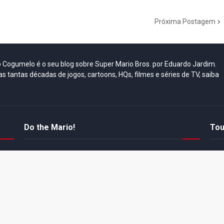
Próxima Postagem
do Cogumelo é o seu blog sobre Super Mario Bros. por Eduardo Jardim.
as tantas décadas de jogos, cartoons, HQs, filmes e séries de TV, saiba
Do the Mario!
Tou
Desenho clássico The
Ex-artista da Rare
Miy
Super Mario Bros. Super
descarta série de TV
nov
Show! voltará a ser
“Donkey Kong Country”
a c