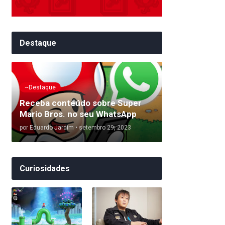
Destaque
~Destaque
Receba conteúdo sobre Super
Mario Bros. no seu WhatsApp
por
Eduardo Jardim
•
setembro 29, 2023
Curiosidades