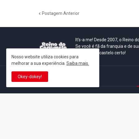
Postagem Anterior
It's-a me! Desde 2007, o Reino 
Se você é fã da franquia e de su
que está no castelo certo!
Nosso website utiliza cookies para
melhorar a sua experiência.
Saiba mais.
Okey-dokey!
This is cinema!
Super Mario Galaxy: O
Yoshi and the
Filme: BEAMS lança
Mysterious Book só
coleção de roupas e
nasceu por causa de