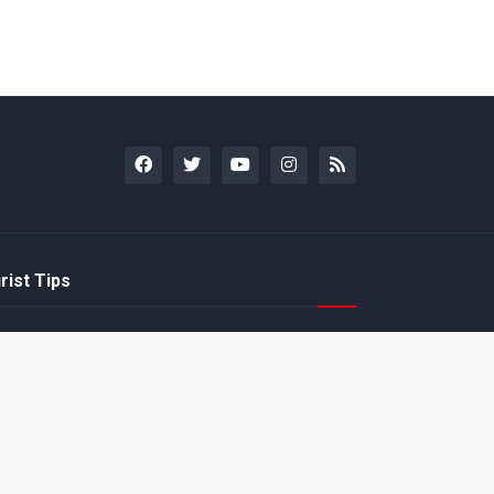
rist Tips
amoto incentiva
Nintendo compartilha 5
os desenvolvedores
dicas para dominar as
riarem com
quadras de tênis em