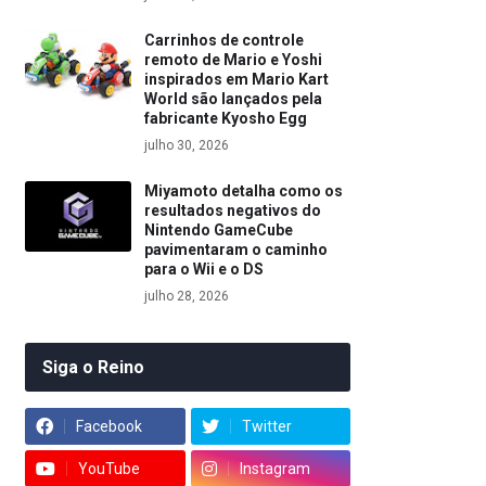
Carrinhos de controle
remoto de Mario e Yoshi
inspirados em Mario Kart
World são lançados pela
fabricante Kyosho Egg
julho 30, 2026
Miyamoto detalha como os
resultados negativos do
Nintendo GameCube
pavimentaram o caminho
para o Wii e o DS
julho 28, 2026
Siga o Reino
Facebook
Twitter
YouTube
Instagram