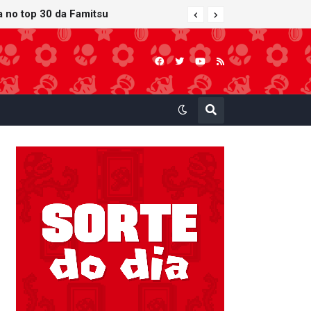
ra no top 30 da Famitsu
 atualização gráfica exclusiva