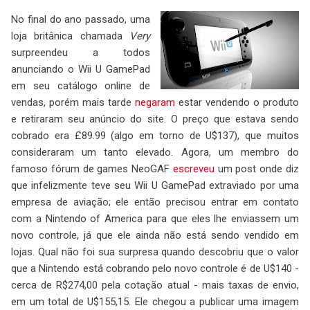
No final do ano passado, uma
loja britânica chamada
Very
surpreendeu a todos
anunciando o Wii U GamePad
em seu catálogo online de
vendas, porém mais tarde
negaram
estar vendendo o produto
e retiraram seu anúncio do site. O preço que estava sendo
cobrado era £89.99 (algo em torno de U$137), que muitos
consideraram um tanto elevado. Agora, um membro do
famoso fórum de games NeoGAF
escreveu
um post onde diz
que infelizmente teve seu Wii U GamePad extraviado por uma
empresa de aviação; ele então precisou entrar em contato
com a Nintendo of America para que eles lhe enviassem um
novo controle, já que ele ainda não está sendo vendido em
lojas. Qual não foi sua surpresa quando descobriu que o valor
que a Nintendo está cobrando pelo novo controle é de U$140 -
cerca de R$274,00 pela cotação atual - mais taxas de envio,
em um total de U$155,15. Ele chegou a publicar uma imagem