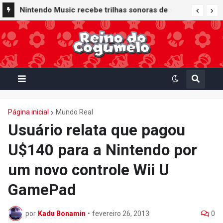
Super Mario Sunshine é anunciado para o
Nintendo Music recebe trilhas sonoras de
Nintendo GameCube - Nintendo Classics do
Virtual Boy Wario Land, Mario Clash e Mario's
Nintendo Switch Online
Tennis em adição histórica ao catálogo
Página inicial
Mundo Real
Usuário relata que pagou
U$140 para a Nintendo por
um novo controle Wii U
GamePad
por
Kadu Bonamin
•
fevereiro 26, 2013
0