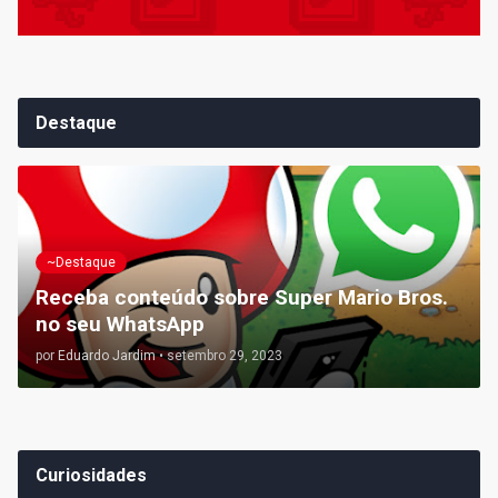
Destaque
~Destaque
Receba conteúdo sobre Super Mario Bros.
no seu WhatsApp
por
Eduardo Jardim
•
setembro 29, 2023
Curiosidades