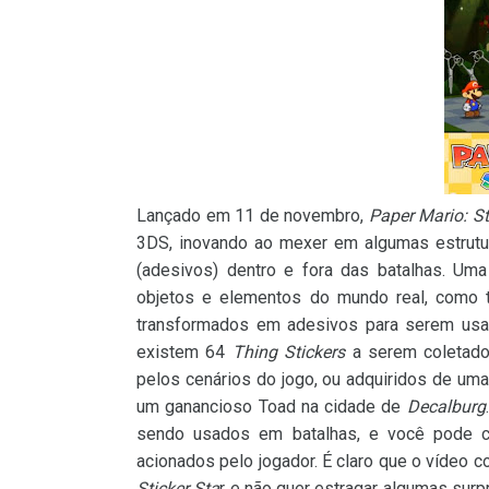
Lançado em 11 de novembro,
Paper Mario: St
3DS, inovando ao mexer em algumas estrut
(adesivos) dentro e fora das batalhas. U
objetos e elementos do mundo real, como t
transformados em adesivos para serem usa
existem 64
Thing Stickers
a serem coleta
pelos cenários do jogo, ou adquiridos de um
um ganancioso Toad na cidade de
Decalburg
sendo usados em batalhas, e você pode c
acionados pelo jogador. É claro que o vídeo 
Sticker Sta
r e não quer estragar algumas surp