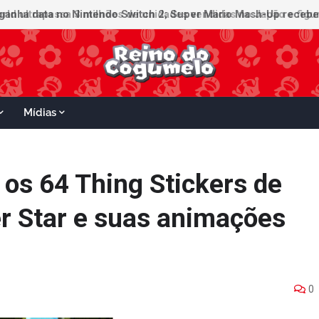
ganha data no Nintendo Switch 2; Super Mario Mash-Up receberá
Mídias
 os 64 Thing Stickers de
er Star e suas animações
0