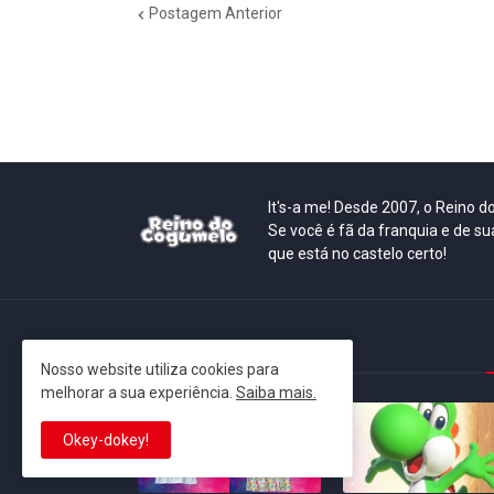
Postagem Anterior
It's-a me! Desde 2007, o Reino 
Se você é fã da franquia e de su
que está no castelo certo!
This is cinema!
Nosso website utiliza cookies para
melhorar a sua experiência.
Saiba mais.
Okey-dokey!