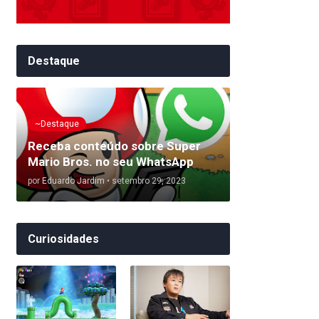
Destaque
~Destaque
Receba conteúdo sobre Super
Mario Bros. no seu WhatsApp
por
Eduardo Jardim
•
setembro 29, 2023
Curiosidades