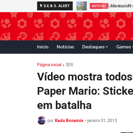
Minecraft 
D.E.B.S. ALERT
NOTÍCIAS
Início
Notícias
Destaques
Games
Página inicial
3DS
Vídeo mostra todos
Paper Mario: Stick
em batalha
por
Kadu Bonamin
•
janeiro 01, 2013