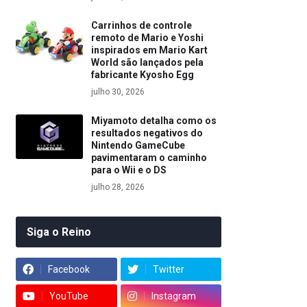
Carrinhos de controle
remoto de Mario e Yoshi
inspirados em Mario Kart
World são lançados pela
fabricante Kyosho Egg
julho 30, 2026
Miyamoto detalha como os
resultados negativos do
Nintendo GameCube
pavimentaram o caminho
para o Wii e o DS
julho 28, 2026
Siga o Reino
Facebook
Twitter
YouTube
Instagram