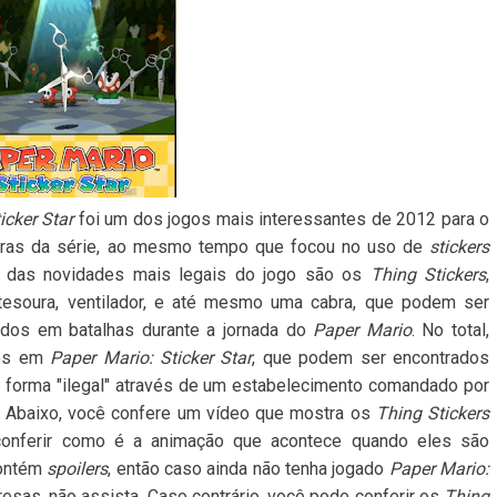
icker Star
foi um dos jogos mais interessantes de 2012 para o
uras da série, ao mesmo tempo que focou no uso de
stickers
ma das novidades mais legais do jogo são os
Thing Stickers
,
esoura, ventilador, e até mesmo uma cabra, que podem ser
dos em batalhas durante a jornada do
Paper Mario
. No total,
dos em
Paper Mario: Sticker Star
, que podem ser encontrados
a forma "ilegal" através de um estabelecimento comandado por
. Abaixo, você confere um vídeo que mostra os
Thing Stickers
onferir como é a animação que acontece quando eles são
contém
spoilers
, então caso ainda não tenha jogado
Paper Mario:
resas, não assista. Caso contrário, você pode conferir os
Thing