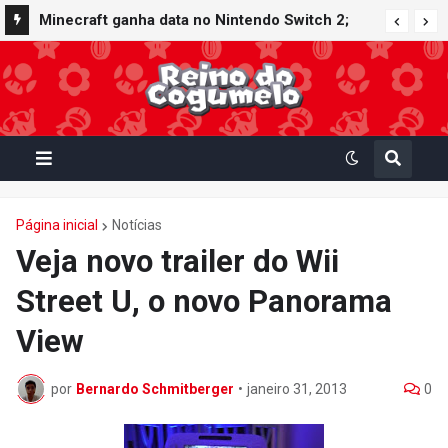
Minecraft ganha data no Nintendo Switch 2;
Super Mario Mash-Up receberá atualização
gráfica exclusiva
Página inicial
Notícias
Veja novo trailer do Wii
Street U, o novo Panorama
View
por
Bernardo Schmitberger
•
janeiro 31, 2013
0