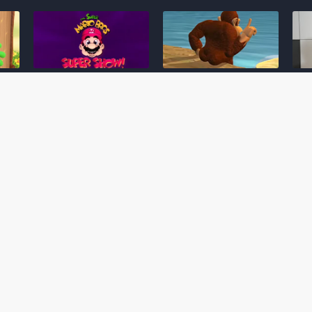
Desenho clássico The
Ex-artista da Rare
Miy
Super Mario Bros. Super
descarta série de TV
nov
Show! voltará a ser
“Donkey Kong Country”
a c
 O
exibido em emissora
como parte da evolução
aute
oto
norte-americana
visual do DK: "era
dom
horrível"
March 20, 2026
July
February 24, 2026
Toad
 O
Mario e Os Simpsons se
Série animada Donkey
Yos
 de
juntam em bizarra arte
Kong Country (1996)
+ a
interna da produção do
retorna ao YouTube de
com 
rife
cartoon Super Mario
forma oficial
Delf
World (1991)
June 19, 2025
Nove