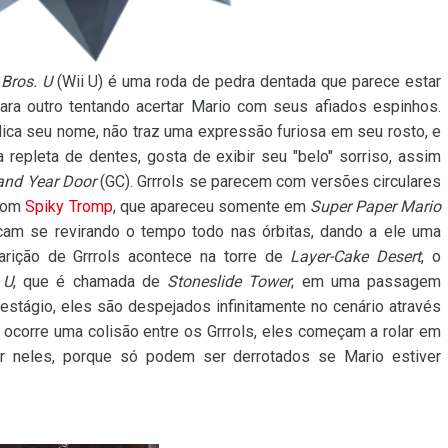
Bros. U
(Wii U) é uma roda de pedra dentada que parece estar
ara outro tentando acertar Mario com seus afiados espinhos.
indica seu nome, não traz uma expressão furiosa em seu rosto, e
pleta de dentes, gosta de exibir seu "belo" sorriso, assim
and Year Door
(GC). Grrrols se parecem com versões circulares
com
Spiky Tromp
, que apareceu somente em
Super Paper Mario
icam se revirando o tempo todo nas órbitas, dando a ele uma
arição de Grrrols acontece na torre de
Layer-Cake Desert
, o
 U
, que é chamada de
Stoneslide Tower
; em uma passagem
estágio, eles são despejados infinitamente no cenário através
ocorre uma colisão entre os Grrrols, eles começam a rolar em
sar neles, porque só podem ser derrotados se Mario estiver