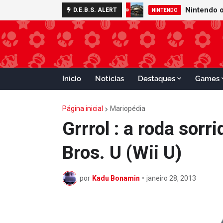
D.E.B.S. ALERT
NINTENDO
Início
Notícias
Destaques
Games
Página inicial
Mariopédia
Grrrol : a roda sor
Bros. U (Wii U)
por
Kadu Bonamin
•
janeiro 28, 2013