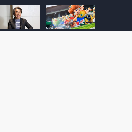
amoto incentiva
Nintendo compartilha 5
os desenvolvedores
dicas para dominar as
riarem com
quadras de tênis em
nticidade e
Mario Tennis Fever
inarem a técnica
(Switch 2)
 28, 2026
February 14, 2026
itorial #5: o app do
Nintendo dá 5 valiosas
hi para bebês Mario
dicas para triunfar na
 confusão de Ledrão
“Caça às esmeraldas”
a polícia de Isle
de Donkey Kong
ino
Bananza
mber 29, 2025
October 05, 2025