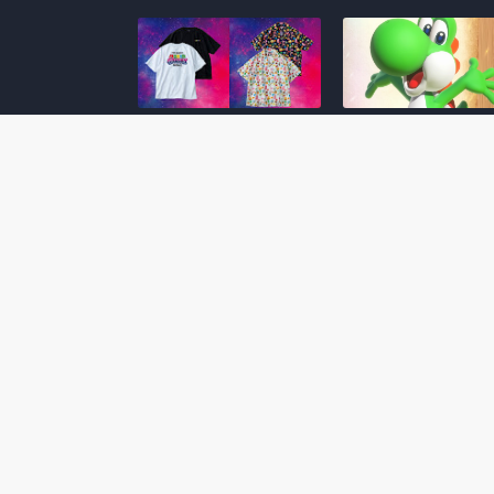
Super Mario Galaxy: O
Yoshi and the
Filme: BEAMS lança
Mysterious Book só
coleção de roupas e
nasceu por causa de
acessórios em
Super Mario Galaxy:
colaboração com o
Filme, revela Miyam
filme no Japão
July 23, 2026
July 28, 2026
Super Mario Galaxy: O
Super Mario Galaxy:
Filme: nova leva de
Filme ganha coleção
action figures com
acessórios em
Rosalina, Bowser Jr. e
colaboração com a g
muito mais é anunciada
Samantha Thavasa