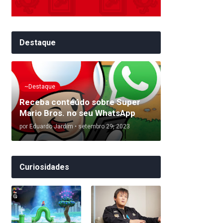
Destaque
~Destaque
Receba conteúdo sobre Super
Mario Bros. no seu WhatsApp
por
Eduardo Jardim
•
setembro 29, 2023
Curiosidades