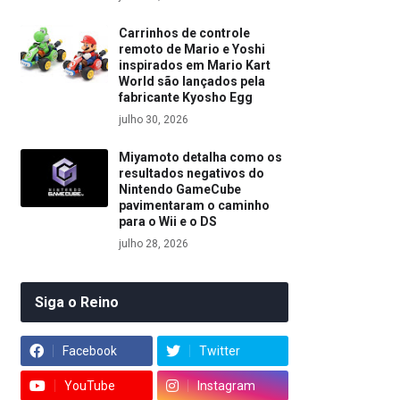
Carrinhos de controle
remoto de Mario e Yoshi
inspirados em Mario Kart
World são lançados pela
fabricante Kyosho Egg
julho 30, 2026
Miyamoto detalha como os
resultados negativos do
Nintendo GameCube
pavimentaram o caminho
para o Wii e o DS
julho 28, 2026
Siga o Reino
Facebook
Twitter
YouTube
Instagram