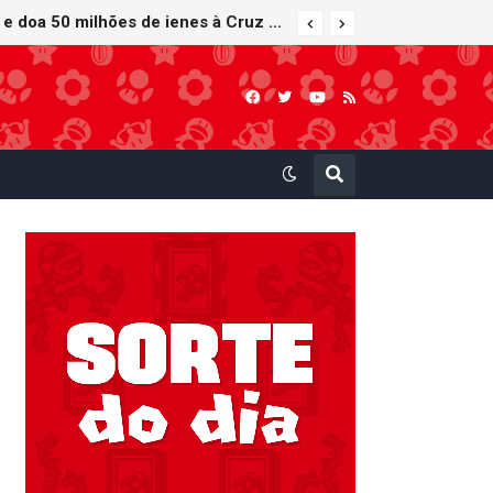
Nintendo oferece reparos gratuitos às vítimas do terremoto de Kumamoto e doa 50 milhões de ienes à Cruz Vermelha