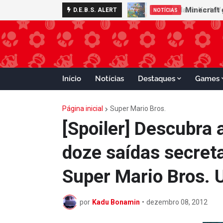
Minecraft 
D.E.B.S. ALERT
NOTÍCIAS
Início
Notícias
Destaques
Games
Página inicial
Super Mario Bros.
[Spoiler] Descubra 
doze saídas secret
Super Mario Bros. 
por
Kadu Bonamin
•
dezembro 08, 2012