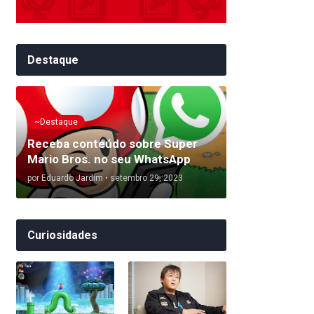
Destaque
~Destaque
Receba conteúdo sobre Super
Mario Bros. no seu WhatsApp
por
Eduardo Jardim
•
setembro 29, 2023
Curiosidades