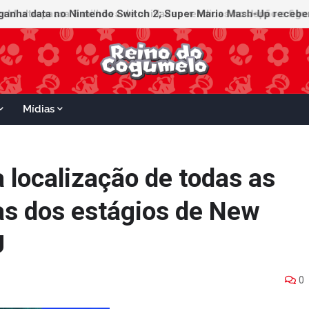
ganha data no Nintendo Switch 2; Super Mario Mash-Up receberá
Mídias
a localização de todas as
as dos estágios de New
U
0