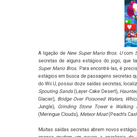
A ligação de
New Super Mario Bros. U
com
secretas de alguns estágios do jogo, que 
Super Mario Bros.
Para encontrá-las, é preci
estágios em busca de passagens secretas q
do Wii U, possui doze saídas secretas, local
Spouting Sands
(Layer-Cake Desert),
Haunted
Glacier),
Bridge Over Poisoned Waters
,
Whic
Jungle),
Grinding Stone Tower
e
Walking 
(Meringue Clouds),
Meteor Moat
(Peach's Cast
Muitas saídas secretas abrem novos estágios