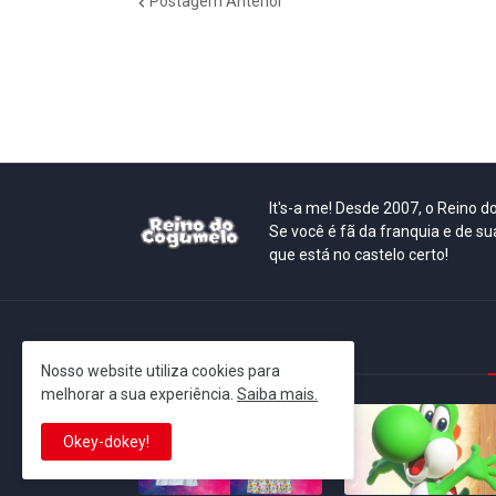
Postagem Anterior
It's-a me! Desde 2007, o Reino 
Se você é fã da franquia e de su
que está no castelo certo!
This is cinema!
Nosso website utiliza cookies para
melhorar a sua experiência.
Saiba mais.
Okey-dokey!