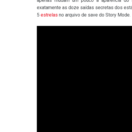
apenas mudam um pouco a aparência do ma
exatamente as doze saídas secretas dos está
5
estrelas
no arquivo de save do Story Mode. Di