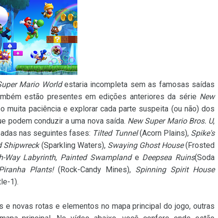
Super Mario World
estaria incompleta sem as famosas saídas
também estão presentes em edições anteriores da série
New
so muita paciência e explorar cada parte suspeita (ou não) dos
ue podem conduzir a uma nova saída.
New Super Mario Bros. U
,
izadas nas seguintes fases:
Tilted Tunnel
(Acorn Plains),
Spike's
 Shipwreck
(Sparkling Waters),
Swaying Ghost House
(Frosted
h-Way Labyrinth
,
Painted Swampland
e
Deepsea Ruins
(Soda
Piranha Plants!
(Rock-Candy Mines),
Spinning Spirit House
le-1).
 e novas rotas e elementos no mapa principal do jogo, outras