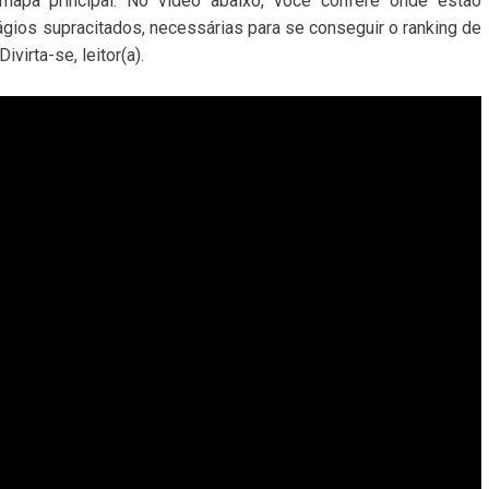
pa principal. No vídeo abaixo, você confere onde estão
gios supracitados, necessárias para se conseguir o ranking de
virta-se, leitor(a).