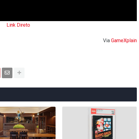
Link Direto
Via
GameXplain