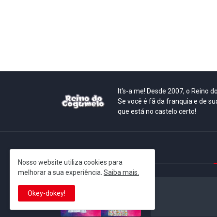
It's-a me! Desde 2007, o Reino 
Se você é fã da franquia e de su
que está no castelo certo!
This is cinema!
Nosso website utiliza cookies para
melhorar a sua experiência.
Saiba mais.
Okey-dokey!