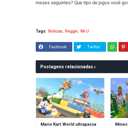
meses seguintes? Que tipo de jogos você go
Tags:
Notícias
Reggie
Wii U
Facebook
Twitter
Postagens relacionadas
Mario Kart World ultrapassa
Minec