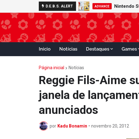
Nintendo S
D.E.B.S. ALERT
ADVANCE
Início
Notícias
Destaques
Games
Página inicial
Notícias
Reggie Fils-Aime s
janela de lançamen
anunciados
por
Kadu Bonamin
•
novembro 20, 2012