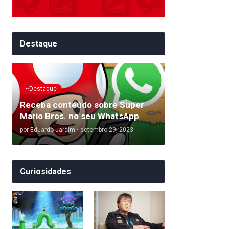
Destaque
~Destaque
Receba conteúdo sobre Super
Mario Bros. no seu WhatsApp
por
Eduardo Jardim
•
setembro 29, 2023
Curiosidades