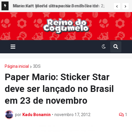
Minecraft ganha data no Nintendo Switch 2;
Mario Kart World ultrapassa 3 milhões de
Super Mario Mash-Up receberá atualização
unidades vendidas no Japão e figura no top 30
gráfica exclusiva
da Famitsu
Página inicial
3DS
Paper Mario: Sticker Star
deve ser lançado no Brasil
em 23 de novembro
por
Kadu Bonamin
•
novembro 17, 2012
1