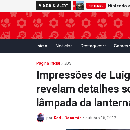
D.E.B.S. ALERT
MARIO TENNIS
Início
Notícias
Destaques
Games
Página inicial
3DS
Impressões de Luig
revelam detalhes so
lâmpada da lantern
por
Kadu Bonamin
•
outubro 15, 2012