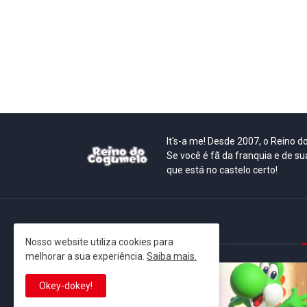
It's-a me! Desde 2007, o Reino 
Se você é fã da franquia e de su
que está no castelo certo!
This is cinema!
Nosso website utiliza cookies para
melhorar a sua experiência.
Saiba mais.
Okey-dokey!