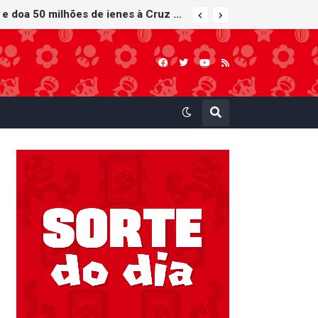
Nintendo Music recebe trilhas sonoras de Virtual Boy Wario Land, Mario Clash e Mario's Tennis em adição histórica ao catálogo