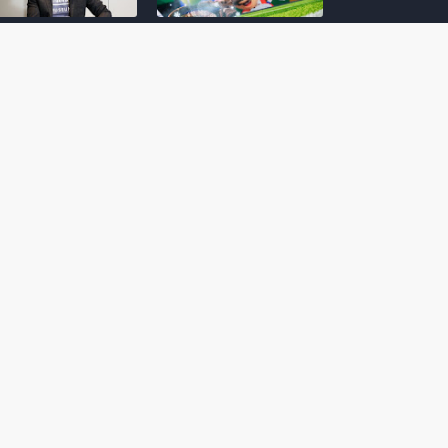
amoto incentiva
Nintendo compartilha 5
os desenvolvedores
dicas para dominar as
riarem com
quadras de tênis em
nticidade e
Mario Tennis Fever
inarem a técnica
(Switch 2)
 28, 2026
February 14, 2026
itorial #5: o app do
Nintendo dá 5 valiosas
hi para bebês Mario
dicas para triunfar na
 confusão de Ledrão
“Caça às esmeraldas”
a polícia de Isle
de Donkey Kong
ino
Bananza
mber 29, 2025
October 05, 2025