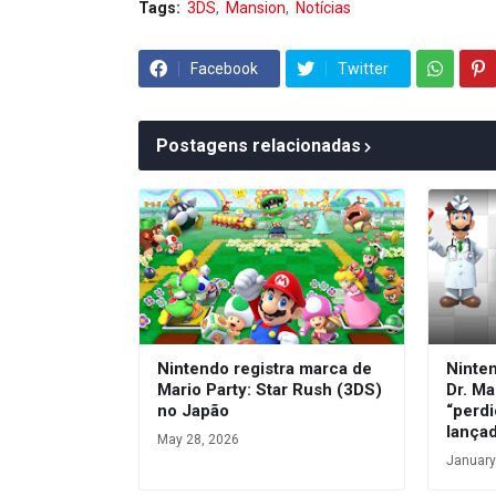
Tags:
3DS
Mansion
Notícias
Facebook
Twitter
Postagens relacionadas
Nintendo registra marca de
Ninte
Mario Party: Star Rush (3DS)
Dr. Ma
no Japão
“perdi
lança
May 28, 2026
January