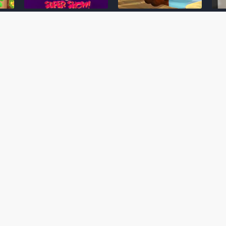
Desenho clássico The
Ex-artista da Rare
Miy
Super Mario Bros. Super
descarta série de TV
nov
Show! voltará a ser
“Donkey Kong Country”
a c
 O
exibido em emissora
como parte da evolução
aute
oto
norte-americana
visual do DK: "era
dom
horrível"
March 20, 2026
July
February 24, 2026
Toad
 O
Mario e Os Simpsons se
Série animada Donkey
Yos
 de
juntam em bizarra arte
Kong Country (1996)
+ a
interna da produção do
retorna ao YouTube de
com 
rife
cartoon Super Mario
forma oficial
Delf
World (1991)
June 19, 2025
Nove
October 07, 2025