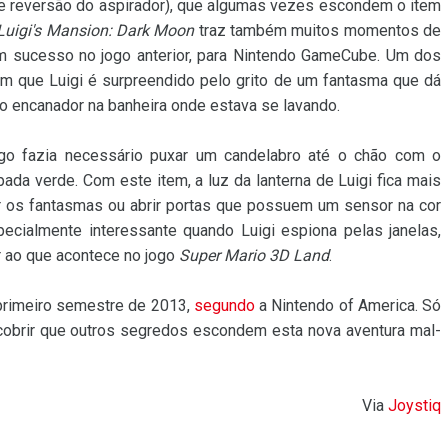
de reversão do aspirador), que algumas vezes escondem o item
Luigi's Mansion: Dark Moon
traz também muitos momentos de
com sucesso no jogo anterior, para Nintendo GameCube. Um dos
em que Luigi é surpreendido pelo grito de um fantasma que dá
o encanador na banheira onde estava se lavando.
o fazia necessário puxar um candelabro até o chão com o
ada verde. Com este item, a luz da lanterna de Luigi fica mais
r os fantasmas ou abrir portas que possuem um sensor na cor
pecialmente interessante quando Luigi espiona pelas janelas,
r ao que acontece no jogo
Super Mario 3D Land
.
primeiro semestre de 2013,
segundo
a Nintendo of America. Só
obrir que outros segredos escondem esta nova aventura mal-
Via
Joystiq