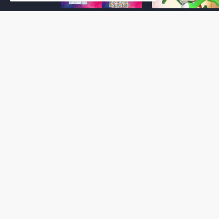
Super Mario Galaxy: O
Yoshi and the
Filme: BEAMS lança
Mysterious Book só
coleção de roupas e
nasceu por causa de
acessórios em
Super Mario Galaxy:
colaboração com o
Filme, revela Miyam
filme no Japão
July 23, 2026
July 28, 2026
Super Mario Galaxy: O
Super Mario Galaxy:
Filme: nova leva de
Filme ganha coleção
action figures com
acessórios em
Rosalina, Bowser Jr. e
colaboração com a g
muito mais é anunciada
Samantha Thavasa
pela San-ei Boeki
July 04, 2026
July 13, 2026