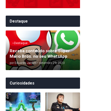
Destaque
~Destaque
Receba conteúdo sobre Super
Mario Bros. no seu WhatsApp
por
Eduardo Jardim
•
setembro 29, 2023
Curiosidades