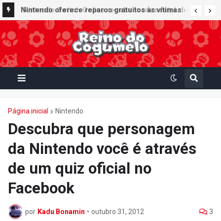
Nintendo oferece reparos gratuitos às vítimas
do terremoto de Kumamoto e doa 50 milhões
de ienes à Cruz Vermelha
Página inicial
Nintendo
Descubra que personagem
da Nintendo você é através
de um quiz oficial no
Facebook
por
Kadu Bonamin
•
outubro 31, 2012
3