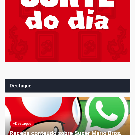
Destaque
~Destaque
Receba conteúdo sobre Super Mario Bros.